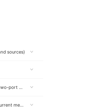
d sources)


第4周 金属-氧化层半导体场效晶体管和二端口网络 (MOSFET and two-port network)

第5周 节点电压法和回路电流法(Node voltage method and loop current method)
