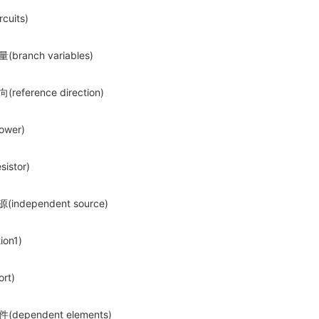
cuits)
ranch variables)
eference direction)
wer)
istor)
ndependent source)
ion1)
rt)
dependent elements)