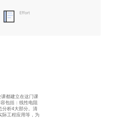
Effort
业课都建立在这门课
内容包括：线性电阻
态分析4大部分。清
实际工程应用等，为
积分、线性代数和