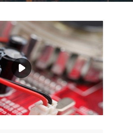
Setting
SD
1.00X