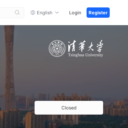


English
Login
Register
Closed