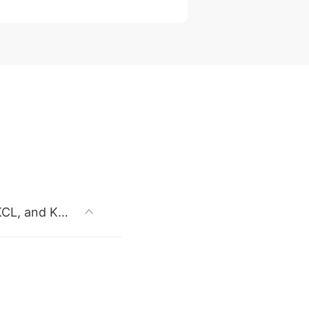
第1周 支路变量、元件、KCL和KVL( Branch variables, elements, KCL, and KVL)
