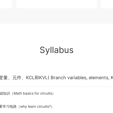
Syllabus
（Math basics for circuits）
习电路（why learn circuits?）