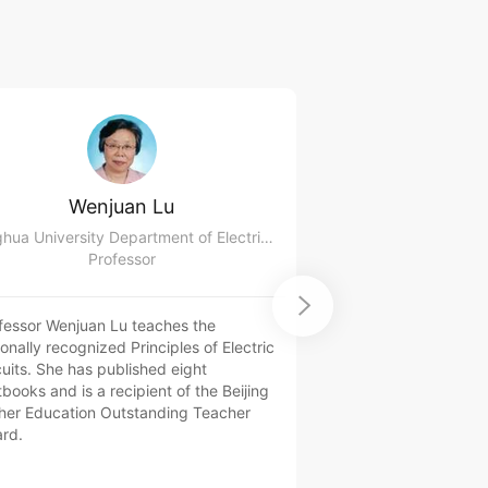
Wenjuan Lu
Wei 
Tsinghua University Department of Electrical Engineering
Professor
Prof

fessor Wenjuan Lu teaches the
Professor Wei Zhao r
ionally recognized Principles of Electric
the former Soviet Un
cuits. She has published eight
Principles of Electric
tbooks and is a recipient of the Beijing
on Electromagnetic
her Education Outstanding Teacher
Fundamentals of Virt
rd.