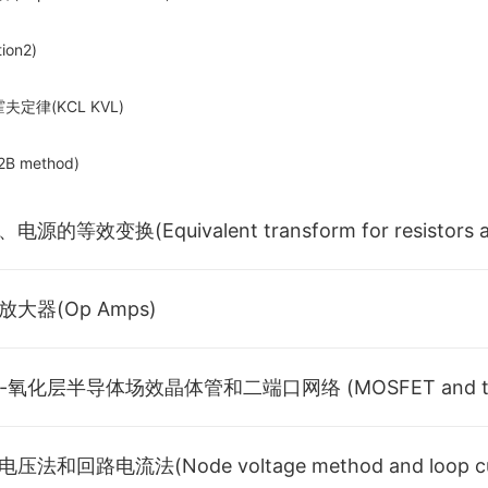
ion2)
夫定律(KCL KVL)
B method)
源的等效变换(Equivalent transform for resistors an
(serial parallel resistors)
放大器(Op Amps)
(bridge)
大器(Op Amps)
(Y-Δ transform)
器模型(Op Amps' model)
绍(digital system —— introduction)
等效电阻(equivalent resistance of two-terminal network)