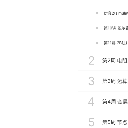
仿真2(simulat
第10讲 基尔霍
第11讲 2B法(2
2
第2周 电阻、电
3
第12讲 电阻的串并联
第3周 运算
第13讲 平衡电桥
4
第18讲 运算放
第14讲 Y-Δ变换
第19讲 运算放大
5
第22讲 数字系统介
第15讲 二端网络的