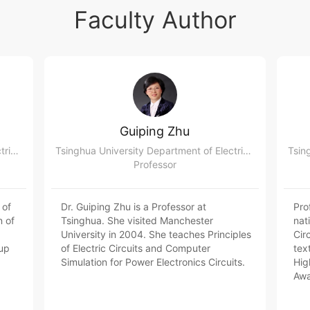
Faculty Author
Guiping Zhu
Tsinghua University Department of Electrical Engineering
Tsinghua University Department of Electrical Engineering
Professor
 of
Dr. Guiping Zhu is a Professor at
Pro
n of
Tsinghua. She visited Manchester
nat
University in 2004. She teaches Principles
Cir
up
of Electric Circuits and Computer
tex
Simulation for Power Electronics Circuits.
Hig
Awa