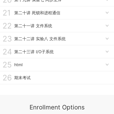
15.5 实时调度和多处理器调度
16.4 Stride调度算法
17.3 临界区和禁用硬件中断同步方法
18.2 信号量使用
21
15.6 优先级反置
19.1 总体介绍
第二十讲 死锁和进程通信

17.4 基于软件的同步方法
18.3 管程
19.2 底层支撑
22
20.1 死锁概念
第二十一讲 文件系统
17.5 高级抽象的同步方法

18.4 哲学家就餐问题
19.3 信号量设计实现
20.2 死锁处理方法
23
21.1 文件系统和文件
第二十二讲 实验八 文件系统
18.5 读者-写者问题

19.4 管程和条件变量设计实现
20.3 银行家算法
21.2 文件描述符
24
22.1 总体介绍
第二十三讲 I/O子系统
19.5 哲学家就餐问题

20.4 死锁检测
21.3 目录、文件别名和文件系统种类
22.2 ucore 文件系统架构
25
23.1 I/O特点
html
20.5 进程通信概念

21.4 虚拟文件系统
22.3 Simple File System分析
23.2 I/O结构
26
20.6 信号和管道
html
期末考试
21.5 文件缓存和打开文件
22.4 Virtual File System分析
23.3 I/O数据传输
20.7 消息队列和共享内存
21.6 文件分配
22.5 I/O设备接口分析
23.4 磁盘调度
21.7 空闲空间管理和冗余磁盘阵列RAID
22.6 执行流程分析
23.5 磁盘缓存
Enrollment Options