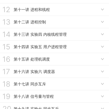
7.4 了解UCORE建立段/页表
4.8 练习四 练习五
8.3 局部性原理
9.2 最优算法、先进先出算法和最近最久未使用算法
12
6.6 反置页表
10.1 实验目标：虚存管理
第十一讲 进程和线程
7.5 演示lab2实验环节

4.9 练习六
8.4 虚拟存储概念
9.3 时钟置换算法和最不常用算法
6.7 段页式存储管理
10.2 回顾历史和了解当下
13
11.1 进程的概念
第十二讲 进程控制
8.5 虚拟页式存储

9.4 Belady现象和局部置换算法比较
10.3 处理流程、关键数据结构和功能
11.2 进程控制块
14
8.6 缺页异常
12.1 进程切换
第十三讲 实验四 内核线程管理
9.5 工作集置换算法

10.4 页访问异常
11.3 进程状态
12.2 进程创建
15
9.6 缺页率置换算法
13.1 总体介绍
第十四讲 实验五 用户进程管理
10.5 页换入换出机制

11.4 三状态进程模型
12.3 进程加载
9.7 抖动和负载控制
13.2 关键数据结构
16
14.1 总体介绍
第十五讲 处理机调度
11.5 挂起进程模型

12.4 进程等待与退出
13.3 执行流程
14.2 进程的内存布局
17
11.6 线程的概念
15.1 处理机调度概念
第十六讲 实验六 调度器

13.4 实际操作
14.3 执行ELF格式的二进制代码-do_execve的实现
11.7 用户线程
15.2 调度准则
18
16.1 总体介绍和调度过程
第十七讲 同步互斥

14.4 执行ELF格式的二进制代码-load_icode的实现
11.8 内核线程
15.3 先来先服务、短进程优先和最高响应比优先调度算法
16.2 调度算法支撑框架
19
17.1 背景
第十八讲 信号量与管程
14.5 进程复制

15.4 时间片轮转、多级反馈队列、公平共享调度算法和ucore调度框架
16.3 时间片轮转调度算法
17.2 现实生活中的同步问题
20
14.6 内存管理的copy-on-write机制
18.1 信号量
第十九讲 实验七 同步互斥
