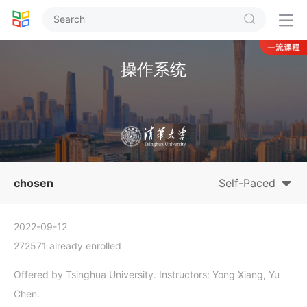


操作系统
chosen
Self-Paced
2022-09-12
272571 already enrolled
Offered by Tsinghua University. Instructors: Yong Xiang, Yu
Chen.