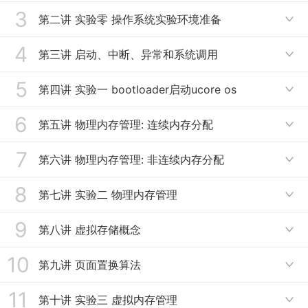
3
1.1 课程概述
第二讲 实验零 操作系统实验环境准备

1.2 教学安排
4
2.1 前言和国内外现状
第三讲 启动、中断、异常和系统调用

1.3 什么是操作系统
2.2 OS实验目标
5
3.1 BIOS
第四讲 实验一 bootloader启动ucore os

1.4 为什么学习操作系统，如何学习操作系统
2.3 8个OS实验概述
3.2 系统启动流程
6
4.1 启动顺序
第五讲 物理内存管理: 连续内存分配
1.5 操作系统实例

2.4 实验环境搭建
3.3 中断、异常和系统调用比较
4.2 C函数调用的实现
7
1.6 操作系统的演变
5.1 计算机体系结构和内存层次
第六讲 物理内存管理: 非连续内存分配
2.5 x86-32硬件介绍

3.4 系统调用
4.3 GCC内联汇编
1.7 操作系统结构
5.2 地址空间和地址生成
8
2.6 ucore部分编程技巧
6.1 非连续内存分配的需求背景
第七讲 实验二 物理内存管理
3.5 系统调用示例

4.4 x86中断处理过程
5.3 连续内存分配
2.7 演示实验操作过程
6.2 段式存储管理
9
3.6 ucore+系统调用代码
7.1 了解x86保护模式中的特权级
第八讲 虚拟存储概念
4.5 练习一

5.4 碎片整理
6.3 页式存储管理
7.2 了解特权级切换过程
10
4.6 练习二
8.1 虚拟存储的需求背景
第九讲 页面置换算法
5.5 伙伴系统

6.4 页表概述
7.3 了解段/页表
4.7 练习三
8.2 覆盖和交换
11
9.1 页面置换算法的概念
第十讲 实验三 虚拟内存管理
6.5 快表和多级页表
