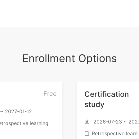
建筑案例介绍（二）
建筑案例介绍（三）
Enrollment Options
Certification
Free
study
~ 2027-01-12
2026-07-23 ~ 202

etrospective learning
Retrospective learn
