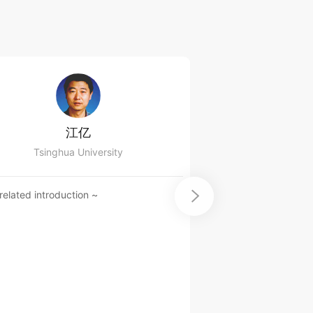
江亿
Boron
Tsinghua University
Tsinghua University S
Prof
related introduction ~

No related introduct