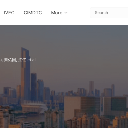
IVEC
CIMDTC
More
Zhu, 秦佑国, 江亿 et al.