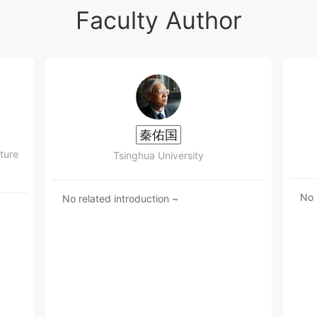
Faculty Author
秦佑国
ture
Tsinghua University
No 
No related introduction ~