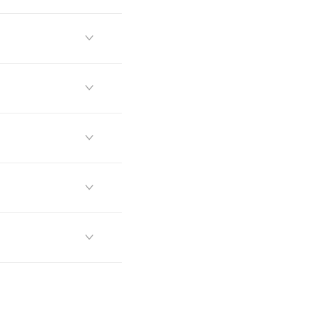




