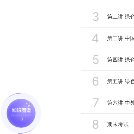
3
1.1 建筑概论
第二讲 绿
1.2 建筑与气
4
2.1 什么是
第三讲 中
1.3 建筑与资
2.2 建筑与
5
3.1 建筑相
第四讲 绿
1.4 建筑与文
2.3 绿色建
3.2 中国建
6
4.1 绿色建筑
第五讲 绿
4.2 绿色建
7
5.1 绿色
第六讲 中
5.2 绿色
8
6.1 可持续
期末考试