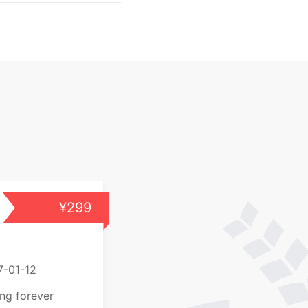
¥299
7-01-12
ing forever