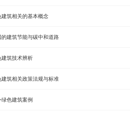
色建筑相关的基本概念
候
绿色建筑
国的建筑节能与碳中和道路
源
环境的关系
关的能源消耗
色建筑技术辨析
化
筑相关的技术介绍
筑的碳中和道路
技术辨析(一)
色建筑相关政策法规与标准
筑技术辨析(二)
建筑相关政策法规与标准（一）
外绿色建筑案例
建筑相关政策法规与标准（二）
建筑案例介绍（一）