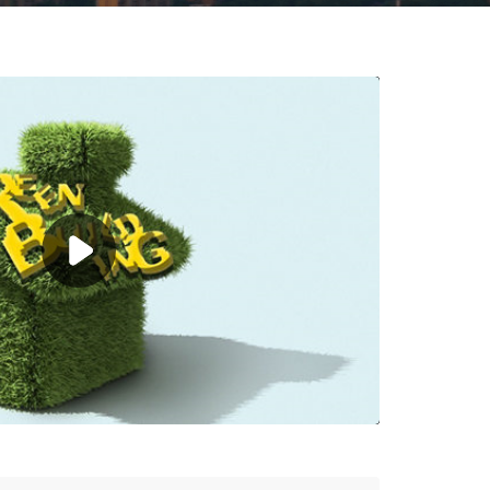
Setting
Caption
SD
1.00X