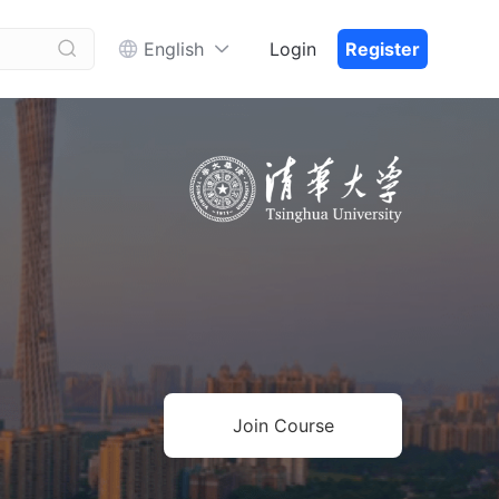


English
Login
Register
Join Course