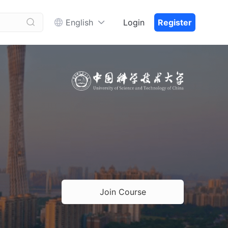


English
Login
Register
Join Course