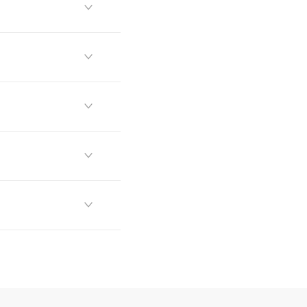




