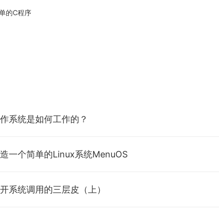
简单的C程序
作系统是如何工作的？
栈
一个简单的Linux系统MenuOS
nux内核部分源代码模拟存储程序计算机工作模型及时钟中断
核源代码导读
开系统调用的三层皮（上）
简单的操作系统内核
单的Linux系统