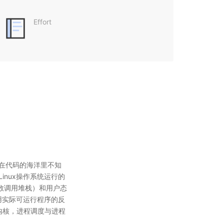
Effort
失在代码的海洋里不知
inux操作系统运行的
数调用堆栈）和用户态
用实际可运行程序的反
入内核，进程调度与进程
内核执行路径，最终能