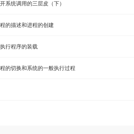
数触发一个系统调用
开系统调用的三层皮（下）
inux内核的启动过程
嵌入汇编代码的写法
加time和time-asm命令
程的描述和进程的创建
式汇编代码触发同一个系统调用
系统调用内核函数sys_time
执行程序的装载
核代码中的处理过程
编译、链接和目标文件的格式
程的切换和系统的一般执行过程
序、共享库和动态链接
键代码switch_to分析
序的装载
系统的一般执行过程
系统架构和执行过程概览