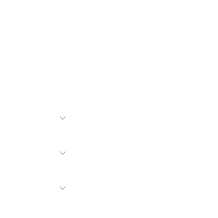


