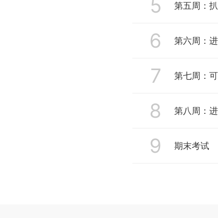
5
1 使用库函
第五周：扒
4 单元测验
3 跟踪调试L
2 C代码中
实验作业
6
给MenuOS增
第六周：进
4 单元测验
3 使用嵌入
随堂小测
使用gdb跟踪
实验作业
7
1.进程的描述
第七周：可
单元测验
系统调用在内
随堂小测
2.进程的创建
实验作业
8
1 预处理、
第八周：进
单元测验
单元测验
随堂小测
2 可执行程
实验作业
9
1 进程切换的关
期末考试
实验作业
3 可执行程
随堂小测
2 Linux
随堂小测
客观题部分
单元测验
3 Linux
主观题部分
实验作业
单元测验