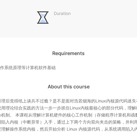
Duration
Requirements
操作系统原理等计算机软件基础
About this course
理后觉得纸上谈兵不过瘾？是不是面对浩若烟海的Linux内核源代码迷
用理论结合实践的方法一步一步抓住Linux内核最核心的部分代码，理解L
心机制。 本课程从理解计算机硬件的核心工作机制（存储程序计算机和函
用陷入内核（中断异常）入手，通过上下两个方向双向夹击的策略，并利
理解操作系统内核，然后开始分析 Linux 内核源代码，从系统调用陷
户态进程，通过仔细分析梳理这一过程，并推广到硬件中断、缺页异常等