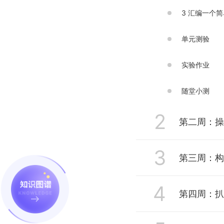
3 汇编一个
单元测验
实验作业
随堂小测
2
第二周：操
3
1 函数调用堆
第三周：构造
2 借助Li
4
1 Linux内
第四周：扒
3 构造一个
2 构造一个简