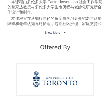
本课程由多伦多大学 Factor-Inwentash 社会工作学院
的曾家达教授与多伦多大学生命历程与老龄化研究所合
作设计和制作。
本课程旨在从知行易径的角度向学习者介绍老年认知
障碍和老年认知障碍护理，包括社区护理、家庭支持和
长期护理。本课程将涵盖跨不同环境中的的一系列连续

Show More
的老年人服务和支持，包括私人护理、社区服务和机构
化的住宿护理。课程内容旨在为学习者提供有关老年认
知障碍和老年认知障碍护理的实用知识。本课程还邀请
Offered By
了顶尖的研究人员和从业人员，他们将分享他们在老年
认知障碍和其他相关主题的最新研究进展方面的专业知
识和经验，包括预先护理计划、老人虐待、与老年认知
障碍相关的行为和心理症状的管理、性和其他相关主
题。亲密关系、同意和能力、法律问题、设计空间和就
地老化的原则、老年护理模式等。
完成本课程后，学习者将全面了解患有认知障碍的老
年人的需要和特性，并具备提高他们提供护理能力所需
的知识和技能。