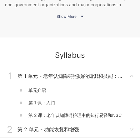
non-government organizations and major corporations in
Canada, China (Mainland, Hong Kong, and Taiwan), India,

Show More
Japan, New Zealand, South Korea, Tanzania, Thailand, Turkey,
USA, and Vietnam. His educational background includes social
work and clinical psychology, and has been practicing
psychotherapy and counseling since the 1970s. He has been
designing and conducting dating and interpersonal relationship
workshops for over three decades. His scholarly interests
Syllabus
include sexuality and intimacy, interpersonal and social
relationships, mental health, cross-cultural work and social
science theory.
1
第 1 单元 - 老年认知障碍照顾的知识和技能：知行易径方法

单元介绍
第 1 课：入门
第 2 课：老年认知障碍护理中的知行易径和N3C
2
第 2 单元 - 功能恢复和增强
