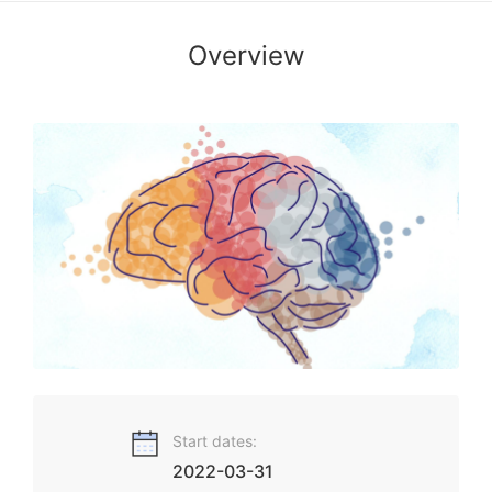
Overview
在中国，患有认知障碍症（俗称“老年痴呆症”）的老人有近千万
之多。面对日益老龄化的社会，患病人数还在逐年迅速增长，
预计到2050年将达到2898万。面对诸多挑战，我们应该如何
应对？Coursera全球拥有超过16万学生的人气讲师，多伦多大
学的曾家达教授，现推出汉化版课程“老年认知障碍解难-知行
与易径”！曾教授将结合他40+年的临床心理治疗和咨询经验，
站在知行易径的角度解答你对于老年认知障碍的困惑。
Start dates:
2022-03-31