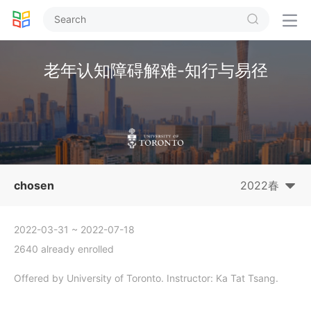


老年认知障碍解难-知行与易径
chosen
2022春
2022-03-31
~ 2022-07-18
2640 already enrolled
Offered by University of Toronto. Instructor: Ka Tat Tsang.