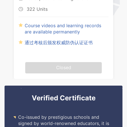
322 Units

Course videos and learning records
are available permanently
通过考核后颁发权威防伪认证证书
Closed
Verified Certificate

Co-issued by prestigious schools and
signed by world-renowned educators, it is