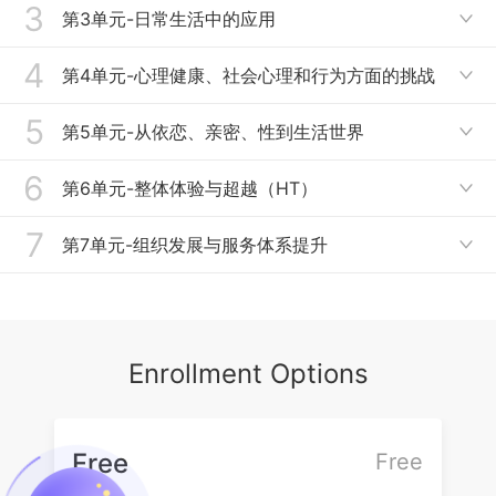
3
单元介绍
第3单元-日常生活中的应用

第 1 课：介绍
4
单元介绍
第4单元-心理健康、社会心理和行为方面的挑战

第 2 课：我们生活世界的 6 个领域
第一课：年龄歧视
5
单元介绍
第5单元-从依恋、亲密、性到生活世界

第 3 课：6 个领域的实施
第二课：老人认知障碍游戏干预（PID)
第一课：心理健康和问题行为
6
单元介绍
第6单元-整体体验与超越（HT）
第 4 课：设计的空间和到位的老化

第三课：日常生活中的PID
第二课：管理响应性行为
第1课：依恋、亲密和性
7
单元介绍
第7单元-组织发展与服务体系提升
第四课：看护者的心理健康

第三课：老年认知障碍患者的亲密关系和同意
第2课：生活世界设计
第1课：知行易径中的HT公式
单元介绍
第四课：虐待老人
第3课：知行易径关于性和亲密关系的观点
第2课：知行易径和人格
第1课：良好的服务体系
第五课：法律问题
Enrollment Options
第3课：老龄化和社会包容
第2课：知行易径和老年认知障碍护理
Free
Free