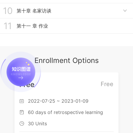
8.2 如封似闭
10
9.1 复习24式太极拳
第十章 名家访谈

8.3 十字手、收势
11
10.1 陈式太极拳
第十一 章 作业
10.2 杨式太极拳
10.3 吴式太极拳
Enrollment Options
10.4 武式太极拳
10.5 孙式太极拳
Free
Free
2022-07-25 ~ 2023-01-09

60 days of retrospective learning

30 Units
