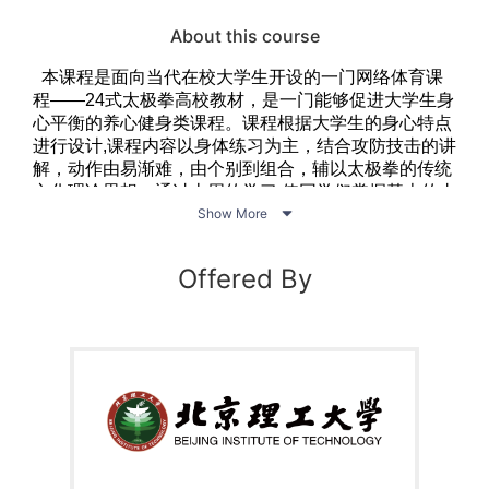
①G852.11-64

About this course
    中国国家版本馆CIP数据核字(2023)第106786号
本课程是面向当代在校大学生开设的一门网络体育课
程——24式太极拳高校教材，是一门能够促进大学生身
心平衡的养心健身类课程。课程根据大学生的身心特点
进行设计,课程内容以身体练习为主，结合攻防技击的讲
解，动作由易渐难，由个别到组合，辅以太极拳的传统
文化理论思想，通过十周的学习,使同学们掌握基本的太

极拳运动规律, 掌握一项终身体育锻炼技能，养成终身
Show More
体育的习惯和健康生活的理念。
本课程由北京理工大学副教授邱慧芳老师主讲，主要
Offered By
针对太极拳的初学者。
因为太极拳不同与其他的体育运动
形式，没有高、快、远、新，而是慢、缓、柔、均，且动
作要求高度的协调和良好的身体控制能力。所以本
课程采
用分解教学，由上肢进而下肢，再到组合串成，以学会
整套24式太极拳为主要贯穿线。为丰富太极拳理论知
识，本课程加入了太极拳名家访谈，通过陈、杨、吴、
武、孙各流派专家的讲解演示更多的展现了传统体育文
化的博大精深。