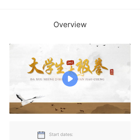
Overview
太极，是中国文化的始原，代表了派生宇宙万物的本源。以太
极命名拳术，象征着太极拳的拳法、拳理包罗一阴一阳、天地
变化。太极拳以其中正安舒，含蓄内敛，急缓相间，刚柔相济
的特点诠释了太极拳核心的运动理念。24式太极拳也叫简化太
极拳，虽然它只有24个动作，但却是汲取了杨式太极拳之精
华，其内容精炼，动作规范，充分体现了太极拳的运动特点。
24式太极拳是高校体育课的必选项目之一，本课程是专门为大
学生和初学太极拳的爱好者而设计，通过跟学，跟练的方式，
让大家尽快掌握和熟悉太极拳的基本原理，并流畅的完成24式
太极拳的动作演练！
Start dates: