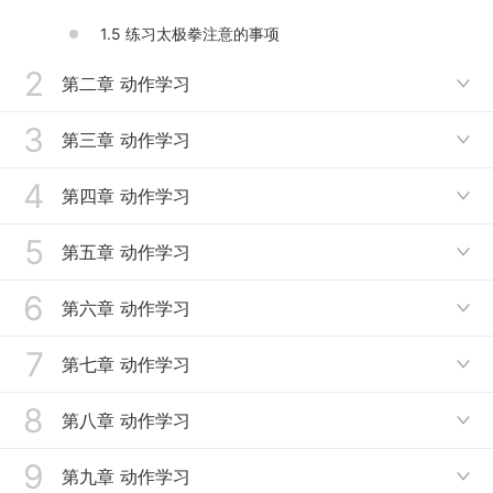
1.5 练习太极拳注意的事项
2
第二章 动作学习

3
2.1 太极拳的基本技术
第三章 动作学习

2.2 起势、左右野马分鬃
4
3.1 左右搂膝拗步
第四章 动作学习

2.3 白鹤亮翅
3.2 手挥琵琶
5
4.1 左揽雀尾、右揽雀尾
第五章 动作学习

3.3 左右倒卷肱
4.2 单鞭
6
5.1 云手
第六章 动作学习

5.2 单鞭、高探马
7
6.1 双峰贯耳、转身左蹬脚
第七章 动作学习

5.3 右蹬脚
6.2 左下势独立、右下势独立
8
7.1左右穿梭
第八章 动作学习

7.2 海底针、闪通臂
9
8.1 转身搬拦捶
第九章 动作学习
