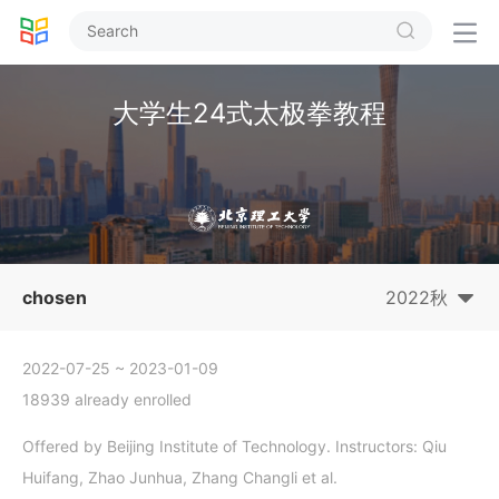


大学生24式太极拳教程
chosen
2022秋
2022-07-25
~ 2023-01-09
18939 already enrolled
Offered by Beijing Institute of Technology. Instructors: Qiu
Huifang, Zhao Junhua, Zhang Changli et al.