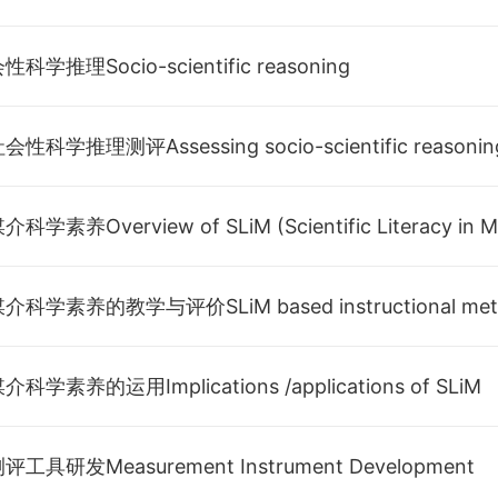
学推理Socio-scientific reasoning
科学推理测评Assessing socio-scientific reasonin
素养Overview of SLiM (Scientific Literacy in M
学素养的运用Implications /applications of SLiM
工具研发Measurement Instrument Development