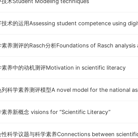
Student Modeling techniques
的运用Assessing student competence using digita
中的动机测评Motivation in scientific literacy
概念 visions for “Scientific Literacy”