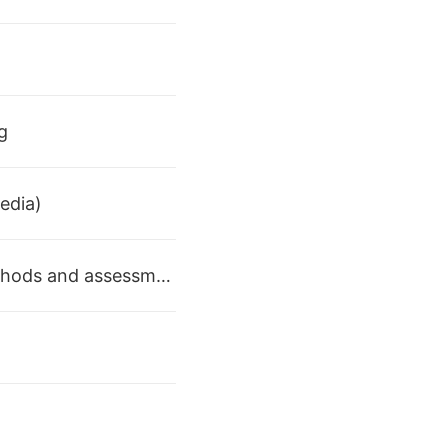
g
edia)
第十三讲 媒介科学素养的教学与评价SLiM based instructional methods and assessments