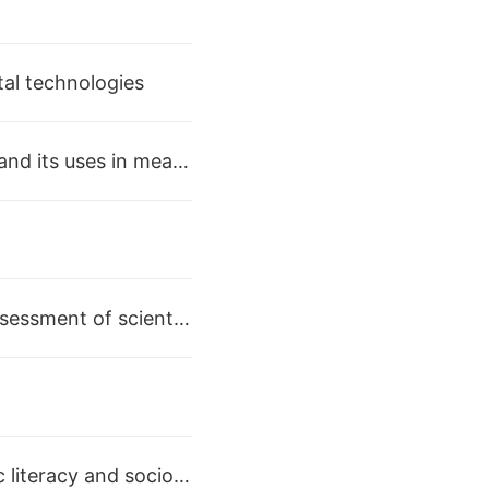
l technologies
第五讲 科学素养测评的Rasch分析Foundations of Rasch analysis and its uses in measuring aspects of scientific literacy
第七讲 以色列科学素养测评模型A novel model for the national assessment of scientific literacy being employed in Israel
第九讲 社会性科学议题与科学素养Connections between scientific literacy and socio-scientific issues (SSI)