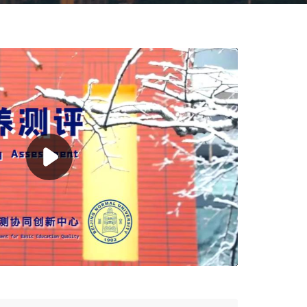
Setting
SD
1.00X