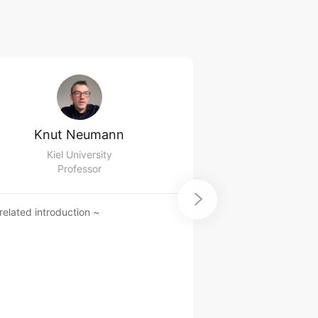
Knut Neumann
Troy 
Kiel University
The University of N
Professor
Prof

related introduction ~
No related introduct