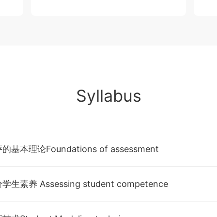
Syllabus
基本理论Foundations of assessment
素养 Assessing student competence