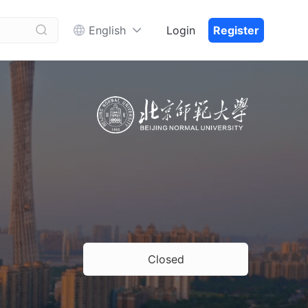


English
Login
Register
Closed