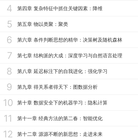
standard formulation related to elderly
4
care finance, financial technology, wealth
第四章 复杂特征中抓住关键因素：降维
management, and insurance/actuarial
science. As a key member, he has been
5
第五章 物以类聚：聚类
awarded the second batch of national
university Huang Danian style teaching
6
teams, proposed the universal quality of
第六章 条件判断思想的精华：决策树及随机森林
life theory and knowledge economy
framework, promoted health finance
7
第七章 结构派的大成：深度学习与自然语言处理
direction. Research interests include
Fintech, financial security, artificial
8
intelligence, elderly care planning and
第八章 延迟标注下的自我进化：强化学习
wealth management, insurance and
actuarial science, high-net-worth
9
第九章 得关系者得天下：图数据分析
individuals and family inheritance, etc.
More details can be found in webpage:
10
https://sf.cufe.edu.cn/info/1112/8862.htm.
第十章 数据安全下的机器学习：隐私计算
11
第十一章 经典方法的第二春：智能优化
12
第十二章 源源不断的新思想：走进未来