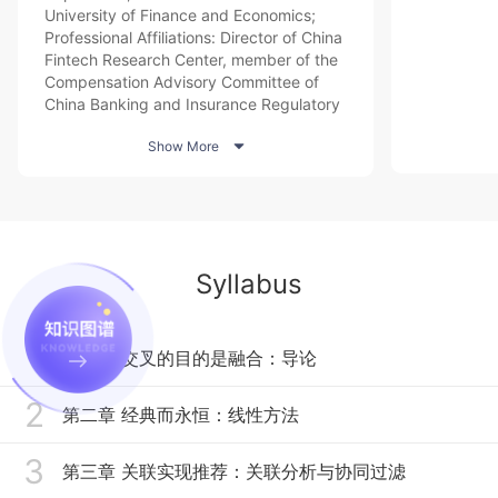
University of Finance and Economics;
Professional Affiliations: Director of China
Fintech Research Center, member of the
Compensation Advisory Committee of
China Banking and Insurance Regulatory
Commission, chairman and chief

Show More
economist of the Family office
Cooperation and Development
Organization Council, chairman of the
Quality of Life Research Association, vice
chairman of the Elderly Care and
Inheritance Expert Committee, vice
Syllabus
chairman of the Zhongguancun FinTech
Industry Alliance Expert Committee,
member of the Education Working
1
Committee of the Chinese Association of
第一章 交叉的目的是融合：导论
Artificial Intelligence, etc. He has
published a total of 52 papers and 23
2
第二章 经典而永恒：线性方法
monographs/textbooks, and led 13
national and provincial teaching and
research projects. He has participated in
3
第三章 关联实现推荐：关联分析与协同过滤
policy consultation, suggestions and