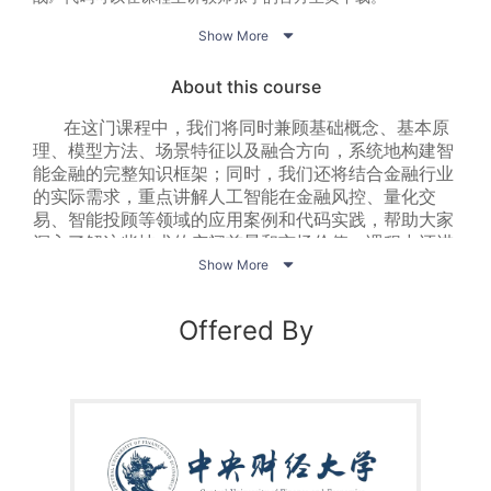
【3】彭俞超，戴韡，张宁等，《大数据金融》，高等教育出版

Show More
社。

【4】周志华，机器学习，（西瓜书）等。
About this course
在这门课程中，我们将同时兼顾基础概念、基本原
理、模型方法、场景特征以及融合方向，系统地构建智
能金融的完整知识框架；同时，我们还将结合金融行业
的实际需求，重点讲解人工智能在金融风控、量化交
易、智能投顾等领域的应用案例和代码实践，帮助大家
深入了解这些技术的广阔前景和市场价值；课程中还进

一步融入了相关前沿的研究和团队创新成果，赋予大家
Show More
更广阔的自由创新空间。课程中引用的数据集、图片、
音频、视频素材等来源于网络，仅供教学使用。
Offered By
强基固本、敢于创新、勇于实践是《机器学习和智
能金融》课程所倡导的核心价值观、也是人工智能时代
畅游金融行业的永恒精神。欢迎加入《机器学习与智能
金融》课程，欢迎来到这个金融和人工智能融合的充满
无限可能的世界，未来已来，我们一起共同努力创造不
确定中最大确定！