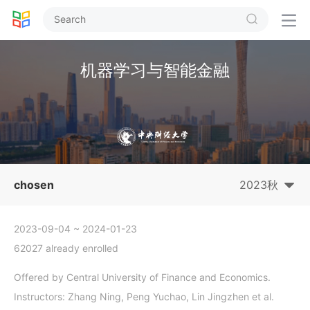


机器学习与智能金融
chosen
2023秋
2023-09-04
~ 2024-01-23
62027 already enrolled
Offered by Central University of Finance and Economics.
Instructors: Zhang Ning, Peng Yuchao, Lin Jingzhen et al.