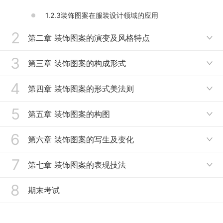
1.2.3装饰图案在服装设计领域的应用
2
第二章 装饰图案的演变及风格特点

3
2.1中国传统装饰图案
第三章 装饰图案的构成形式

2.1.1原始社会时期的装饰图案
4
3.1单独纹样
第四章 装饰图案的形式美法则

2.1.2夏商周时期的装饰图案
3.2适合纹样
5
4.1变化与统一
第五章 装饰图案的构图

2.1.3.1春秋战国时期的装饰图案（上）
3.2.1适合纹样（上）
4.2对比与调和
6
5.1格律体构图与平视体构图
第六章 装饰图案的写生及变化
2.1.3.2春秋战国时期的装饰图案（下）

3.2.2适合纹样（下）
4.3对称与均衡
5.2立式体构图、框式构图与曲线构图
7
2.1.4.1秦汉时期的装饰图案（上）
6.1图案的写生
第七章 装饰图案的表现技法
3.3连续纹样

4.4节奏与韵律
2.1.4.2秦汉时期的装饰图案（下）
6.2动物变化
8
3.3.1连续纹样（上）
7.1黑白装饰法
期末考试
2.1.5魏晋南北朝时期的装饰图案
6.2.1动物的特征
3.3.2连续纹样（下）
7.2色彩装饰法
2.1.6.1唐朝的装饰图案（上）
6.2.2动物变化的方法（上）