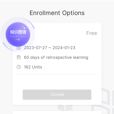
7.3综合装饰法
2.1.6.2唐朝的装饰图案（下）
6.2.3动物变化的方法（下）
Enrollment Options
2.1.7宋代时期的装饰图案
6.3植物变化
2.1.8元代时期的装饰图案
6.3.1花卉的特征
Free
Free
2.1.9明朝的装饰图案
6.3.2植物变化的方法
2023-07-27 ~ 2024-01-23

2.1.10.1清朝的装饰图案（上）
6.4风景变化
60 days of retrospective learning

2.1.10.2清朝的装饰图案（下）
6.4.1风景图案的特征
162 Units

2.2外国装饰图案
6.4.2风景变化的方法
2.2.1.1亚非地区的装饰图案（上）
6.5人物变化
2.2.1.2亚非地区的装饰图案（下）
6.5.1人物图案的特征
Closed
2.2.2.1欧美地区的装饰图案（上）
6.5.2人物变化的方法
2.2.2.2欧美地区的装饰图案（下）