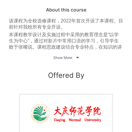
7.《装饰设计》，史世任主编，化学工业出版社，2006.

About this course
8.《植物图案》，张梅、梁军编著，化学工业出版社，2006.

9.《动物图案》，张梅、董静、孔庆君编著，化学工业出版
该课程为全校选修课程，2022年首次开设了本课程。目
社，2007.

前针对我校所有专业开设。
10.《人物图案》，张梅、徐勤忠、李博编著，化学工业出版
本课程教学设计及实施过程中采用的教育理念是“以学
社，2008.

生为中心”，通过对影片中常用口语的学习，引导学生
11.《风景图案》，张梅、汪艳辉、贲延青编著，化学工业出版
敢于张嘴说。课程思政建设结合专业特点，在知识的讲
授中有效融入思政元素。注重理论教学与实践并重，将
社，2009.

Show More
课程理论与创新实践相结合，取得很好的效果。
Offered By