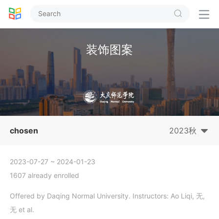


装饰图案
chosen
2023秋
2023-07-27
~ 2024-01-23
1607 already enrolled
Offered by Daqing Normal University. Instructors: Ao Liqi, 无,
无 et al.