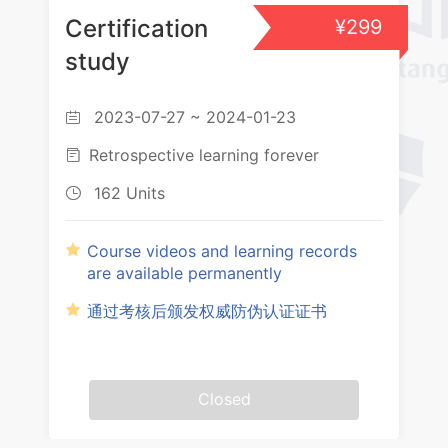
Certification
¥299
2.3中国民间美术图案
study
2.3.1年画
2.3.2民间雕塑
2023-07-27 ~ 2024-01-23

2.3.3剪纸与刺绣
Retrospective learning forever

2.3.4染织
162 Units

2.3.5风筝
Course videos and learning records
2.3.6民间服饰与皮影
are available permanently
通过考核后颁发权威防伪认证证书
Closed