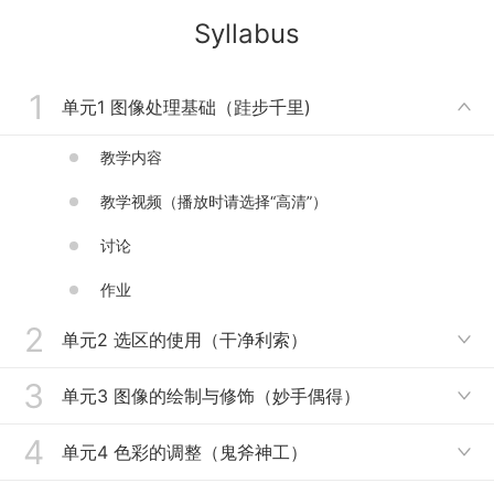
structure and other courses, and guided students to win 8 first
Syllabus
prizes from the Provincial Department of Education; He
presided over 9 provincial-level projects, 1 provincial-level
online open course, 1 teaching achievement award, edited
1
teaching materials: Photoshop image processing case course,
单元1 图像处理基础（跬步千里)

Photoshop image processing and design, published 2
monographs, developed 5 projects for key enterprises,
教学内容
obtained 4 patents, 3 software copyrights, and published more
than 30 papers, including 2 papers included in SCI.
教学视频（播放时请选择“高清”）
讨论
作业
2
单元2 选区的使用（干净利索）

3
教学内容
单元3 图像的绘制与修饰（妙手偶得）

教学视频（播放时请选择“高清”）
4
教学内容
单元4 色彩的调整（鬼斧神工）

讨论
教学视频（播放时请选择“高清”）