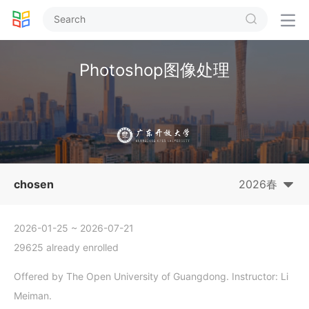


Photoshop图像处理
chosen
2026春
2026-01-25
~ 2026-07-21
29625 already enrolled
Offered by The Open University of Guangdong. Instructor: Li
Meiman.