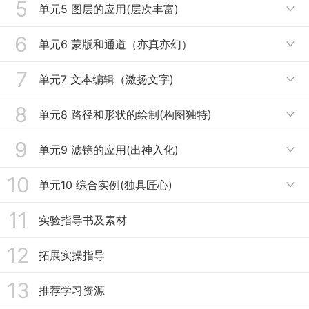
5
教学内容
单元5 图层的应用(层次丰富)

作业
讨论
教学视频（播放时请选择“高清”）
6
教学内容
单元6 蒙版和通道（亦真亦幻）

作业
讨论
教学视频（播放时请选择“高清”）
7
教学内容
单元7 文本编辑（激扬文字)

作业
讨论
教学视频（播放时请选择“高清”）
8
教学内容
单元8 路径和形状的绘制(构图独特)

作业
讨论
教学视频（播放时请选择“高清”）
9
教学内容
单元9 滤镜的应用(出神入化)

作业
讨论
教学视频（播放时请选择“高清”）
10
教学内容
单元10 综合实例(独具匠心)
公告

作业
讨论
教学视频（播放时请选择“高清”）
11
教学内容
实验指导书及素材
作业
讨论
教学视频（播放时请选择“高清”）
12
拓展实操指导
作业
讨论
13
推荐学习资源
作业