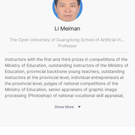
课程考核方式多元化，贯彻“以赛促学、以赛促教、以
证助学、以证助教”的理念，用技能大赛来锻炼和提高
学生的操作水平和学习的积极性，开发移动学习网站，
并用相应的校内外研究课题做支撑，影响力较广，力争
达到国内外同类课程的高水平。
Li Meiman
The Open University of Guangdong School of Artificial Intelligence
Professor
Instructors with the first and third prizes in competitions of the
Ministry of Education, outstanding instructors of the Ministry of
Education, provincial backbone young teachers, outstanding
instructors at the provincial level, individual entrepreneurs at
the provincial level, judges of national competitions of the
Ministry of Education, senior appraisers of graphic image
processing (Photoshop) of national vocational skill appraisal,
members of the teaching steering committee of computer

Show More
specialty in Guangdong Higher Vocational Education, members
of china computer federation Vocational Education
Development Committee, and professors and vice presidents
of artificial intelligence college, who have worked in enterprises
for nine years. Lectured on Photoshop image processing, data