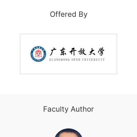
和职业素质养以及审美情操。教材：李美满 主编，
《Photoshop 图像处理案例教程（第二版）》，中国铁
Offered By
道出版社，2024年8月第2版；
本课程以综合职业能力为目标，紧密围绕职业能力要求
安排教学内容，课程的模块单元根据专业基础和企业的
实际需要来建设，包含较多的微视频等多媒体课程资
源，课程学习内容由易到难。课程的内容可以根据实际
需要选取部分进行学习，每个单元相互衔接的同时又保
持了一定的独立性。每个视频教学单元都完成一个具体
的工作任务，在教学视频的帮助下能保证学生独立完成
学习任务。导入案例也可以替换，课程内容始终保持最
新，从而实现课程的开放性。在进行项目驱动教学时，
不是以具体的项目为教学目标，而是强调项目成果优劣
取决于创新，积极鼓励学生的创新思维和创新行为，教
学方法与教学手段多种多样，教学进程采用“实训课题
项目化”的设计思想，十分重视教学的实践性、应用
性。将课程内容进行项目分解，使得整个教学进程就是
Faculty Author
学生设计与解决“项目驱动”的学习过程，课程全部学习
完成后，学生可以完成一个较大的综合性项目，达到培
养学生实践能力的目标。引入
劳动与社会保障部的工种
资质认证与企业标准，满足“中高职衔接”的课程要求，