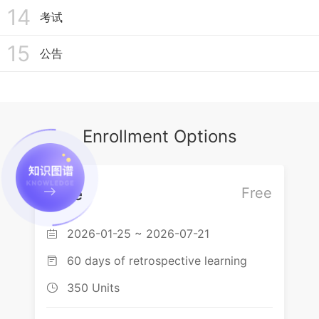
14
考试
公告
15
公告
Enrollment Options
Free
Free
2026-01-25 ~ 2026-07-21

60 days of retrospective learning

350 Units
