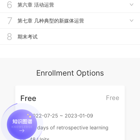
6
5.1内容运营的界定及核心环节
第六章 活动运营

5.2新媒体文案的认知
7
6.1活动运营的概念、特点及环节
第七章 几种典型的新媒体运营

5.3新媒体文案的创作思路
6.2活动运营的流程与管理
8
7.1微博运营
期末考试
5.4新媒体文案写作技巧
7.2微信运营
5.5新媒体文案的具体创作
7.3自媒体运营
Enrollment Options
7.4社群运营
Free
Free
2022-07-25 ~ 2023-01-09

60 days of retrospective learning

48 Units
