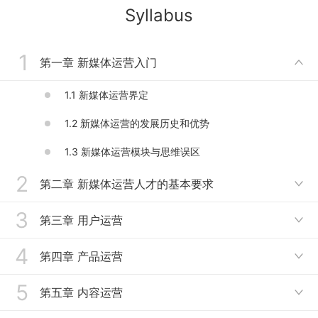
Syllabus
1
第一章 新媒体运营入门

1.1 新媒体运营界定
1.2 新媒体运营的发展历史和优势
1.3 新媒体运营模块与思维误区
2
第二章 新媒体运营人才的基本要求

3
2.1 新媒体运营人才的知识要求
第三章 用户运营

2.2 新媒体运营人才的能力要求
4
3.1 发现用户
第四章 产品运营

3.2 吸引、留存用户
5
4.1产品运营的概念与特点
第五章 内容运营

4.2产品运营策略