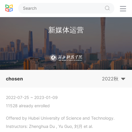


新媒体运营
chosen
2022秋
2022-07-25
~ 2023-01-09
11528 already enrolled
Offered by Hubei University of Science and Technology.
Instructors: Zhenghua Du , Yu Guo, 刘月 et al.