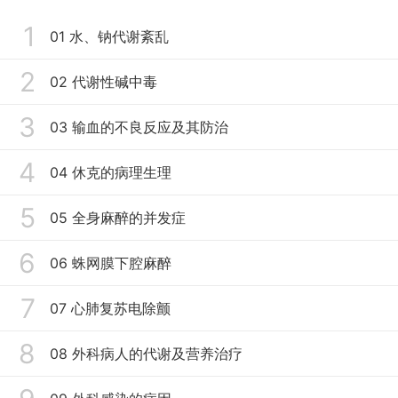
1
01 水、钠代谢紊乱
2
02 代谢性碱中毒
3
03 输血的不良反应及其防治
4
04 休克的病理生理
5
05 全身麻醉的并发症
6
06 蛛网膜下腔麻醉
7
07 心肺复苏电除颤
8
08 外科病人的代谢及营养治疗