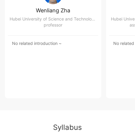
Wenliang Zha
Hubei University of Science and Technology School of Clinical Medicine
professor
as
No related introduction ~
No related
Syllabus