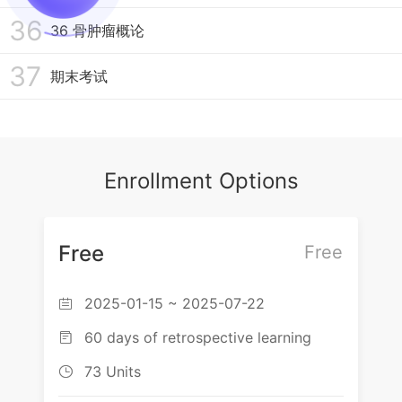
36
36 骨肿瘤概论
37
期末考试
Enrollment Options
Free
Free
2025-01-15 ~ 2025-07-22

60 days of retrospective learning

73 Units
