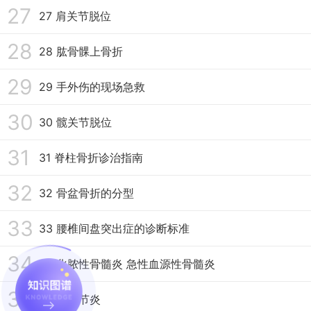
27
27 肩关节脱位
28
28 肱骨髁上骨折
29
29 手外伤的现场急救
30
30 髋关节脱位
31
31 脊柱骨折诊治指南
32
32 骨盆骨折的分型
33
33 腰椎间盘突出症的诊断标准
34
34 化脓性骨髓炎 急性血源性骨髓炎
35
35 骨关节炎