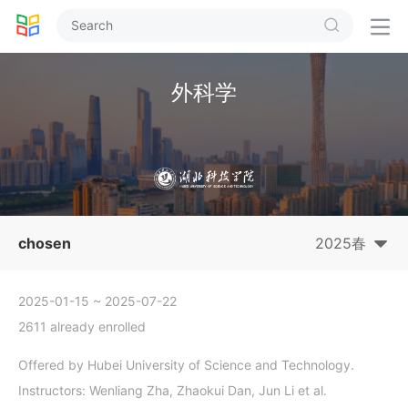


外科学
chosen
2025春
2025-01-15
~ 2025-07-22
2611 already enrolled
Offered by Hubei University of Science and Technology.
Instructors: Wenliang Zha, Zhaokui Dan, Jun Li et al.