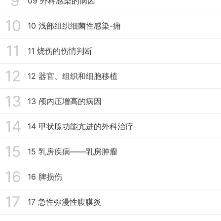
9
09 外科感染的病因
10
10 浅部组织细菌性感染-痈
11
11 烧伤的伤情判断
12
12 器官、组织和细胞移植
13
13 颅内压增高的病因
14
14 甲状腺功能亢进的外科治疗
15
15 乳房疾病——乳房肿瘤
16
16 脾损伤
17
17 急性弥漫性腹膜炎