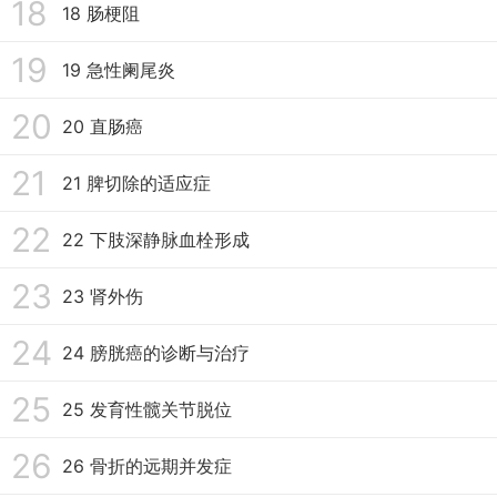
18
18 肠梗阻
19
19 急性阑尾炎
20
20 直肠癌
21
21 脾切除的适应症
22
22 下肢深静脉血栓形成
23
23 肾外伤
24
24 膀胱癌的诊断与治疗
25
25 发育性髋关节脱位
26
26 骨折的远期并发症