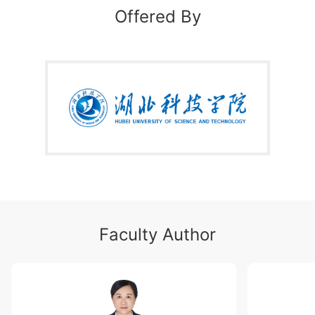
胞膜与物质跨膜转运、细胞内膜系统与囊泡运输、线粒体、细
Offered By
胞骨架和细胞核；三、细胞的社会性，包括细胞连接与细胞粘
附、细胞外基质、细胞信号转导；四、细胞基本生命活动及其
调控机制，包括细胞分裂与细胞周期、细胞分化、干细胞、细
胞衰老与死亡。
通过本课程的学习，既可以掌握细胞生物学的基础知识和基本
理论，又可以了解学科的发展前沿与趋势，并培养医学科学思
维和创新意识。
如果你是医学专业的学生，或是对医学细胞生物学有浓厚兴
趣，欢迎点击本课程，加入我们，你一定会有收获！
Faculty Author