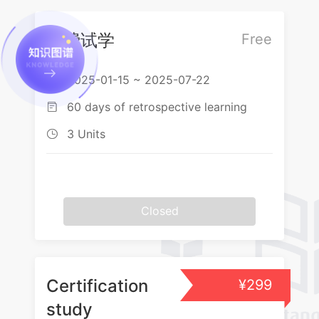
免费试学
Free
2025-01-15 ~ 2025-07-22

60 days of retrospective learning

3 Units

Closed
Certification
¥299
study