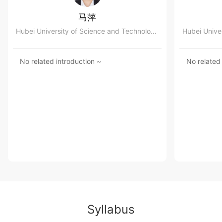
马萍
Hubei University of Science and Technology School of Basic Medicine
No related introduction ~
No related
Syllabus