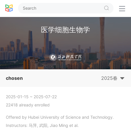


医学细胞生物学
chosen
2025春
2025-01-15
~ 2025-07-22
22418 already enrolled
Offered by Hubei University of Science and Technology.
Instructors: 马萍, 武阳, Jiao Ming et al.