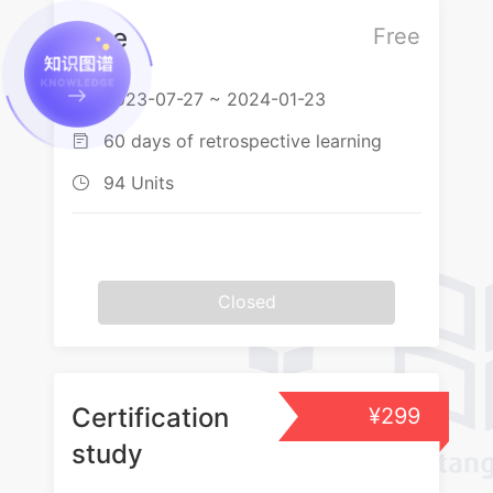
Free
Free
2023-07-27 ~ 2024-01-23

60 days of retrospective learning

94 Units

Closed
Certification
¥299
study