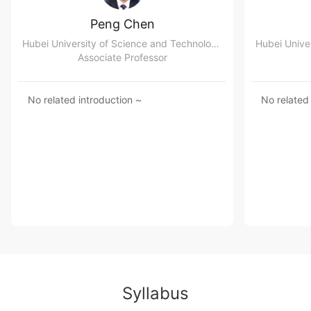
Peng Chen
Hubei University of Science and Technology School of Economics and Management
Associate Professor
No related introduction ~
No related
Syllabus