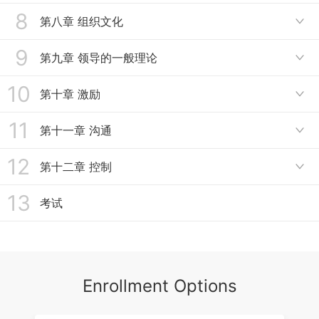
6.1.2 组织设计的任务与影响因素——影响因素和原则1
8
7.1 人员配备
第八章 组织文化
4.5 决策方法--定量决策方法（2）

6.1.3 组织设计的任务与影响因素——影响因素和原则2
7.2 人事考评
9
8.1 组织文化
第九章 领导的一般理论

6.2.1 组织结构——组织结构的概念
7.3 人员的培训与发展
10
9.1 领导的内涵与特征
第十章 激励
6.2.2 组织结构——组织结构的形式

9.2 领导与领导者
11
6.2.3 组织结构——组织结构的演变趋势
10.1 激励基础
第十一章 沟通

9.3 领导与被领导者1
6.3.1 组织整合——正式组织与非正式组织的整合
10.2 激励的需要理论
12
11.1 沟通管理
第十二章 控制

9.4 领导与被领导者2
6.3.2 组织整合——层级整合
10.3 激励的过程理论
11.2 冲突及其管理
13
12.1 控制的内涵与原则
考试
9.5 领导与情境
6.3.3 组织整合——直线与参谋的整合
10.3 激励的过程理论
12.2 控制的类型
10.4 激励的行为强化理论
12.3 控制的过程
10.5 小节与案例分析
Enrollment Options
10.6 激励实务