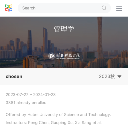


管理学
chosen
2023秋
2023-07-27
~ 2024-01-23
3881 already enrolled
Offered by Hubei University of Science and Technology.
Instructors: Peng Chen, Guoping Xu, Xia Sang et al.