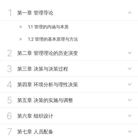
1
第一章 管理导论

1.1 管理的内涵与本质
1.2 管理的基本原理与方法
2
第二章 管理理论的历史演变

3
2.1 古典管理理论
第三章 决策与决策过程

2.2 现代管理流派
4
决策与决策过程
第四章 环境分析与理性决策

2.3 当代管理理论
5
4.1 组织的内外部环境要素
第五章 决策的实施与调整

4..2 理论决策与行为决策
6
决策的实施与调整
第六章 组织设计

4.3 决策方法--定性决策方法
7
6.1.1 组织设计的任务与影响因素——必要性与任务
第七章 人员配备

4.4 决策方法--定量决策方法（1）