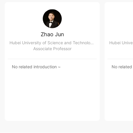
Zhao Jun
Hubei University of Science and Technology School of Music
Associate Professor
No related introduction ~
No related