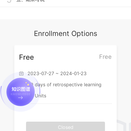
2.1.3鄂南民歌代表作（1）
3.1.3 崇阳提琴戏的艺术形式
4.1.2 通城拍打舞的历史渊源与基本动作
2.1.3鄂南民歌代表作（2）
3.1.4 崇阳提琴戏的主要唱腔（1）正调
4.1.3 通城拍打舞作品赏析
2.1.4鄂南民歌结语
3.1.5 崇阳提琴戏的主要唱腔（2）哀调
Enrollment Options
2.2.1呜嘟的历史渊源
3.1.6 崇阳提琴戏的主要唱腔（3） 一字调
2.2.2呜嘟的制作工艺
3.1.7 崇阳提琴戏的主要唱腔（4） 阴调
Free
Free
2.2.3呜嘟的基本特征与乐器法
3.1.8 崇阳提琴戏的主要唱腔（5） 梦调
2023-07-27 ~ 2024-01-23
2.2.4呜嘟的主要传承人简介

3.1.9 崇阳提琴戏的主要腔调（6）拖子、小调
60 days of retrospective learning

2.2.5呜嘟作品赏析
3.2.1 通山采茶戏概述、发展史
56 Units

2.3.1 赤壁脚盆鼓的历史渊源
3.2.2 通山采茶戏的艺术特点
2.3.2 赤壁脚盆鼓的构造
3.2.3 通山采茶戏的唱腔（1）正腔—北腔
2.3.3赤壁脚盆鼓的演奏场合与曲牌（1）
3.2.4 通山采茶戏的唱腔（2）正腔—汉腔
Closed