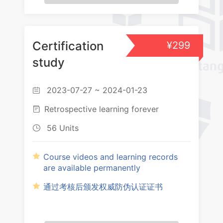
2.3.4赤壁脚盆鼓的传承谱系
3.2.5 通山采茶戏的唱腔（3）正腔—叹腔
2.3.5赤壁脚盆鼓作品赏析
3.2.6通山采茶戏的唱腔（4）正腔—四平、彩腔、打击乐
2.4.1通山山鼓的历史渊源
Certification
¥299
3.2.7 通山采茶戏的代表剧目（上）
study
2.4.2通山山鼓的构造
3.2.8 通山采茶戏的代表剧目（下）
2.4.3通山山鼓的演奏场合
2023-07-27 ~ 2024-01-23

2.4.4 山鼓击（唱）鼓（歌）鼓点及技巧
Retrospective learning forever

2.4.5 山鼓的主要传承人
56 Units

2.4.6山鼓的作品赏析
Course videos and learning records
2.5.1 通城赛锣赛亮
are available permanently
通过考核后颁发权威防伪认证证书