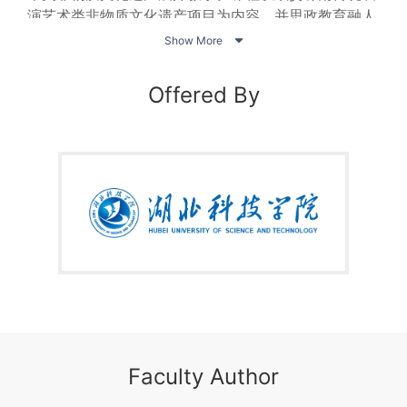
演艺术类非物质文化遗产项目为内容，并思政教育融人
其中，使学生们掌握必要的传统表演艺术类非物质文化

Show More
遗产知识。
课程分为四章，第一章概述，主要介绍非物质文化遗
Offered By
产概念和分类、鄂南的地理位置和历史文化以及鄂南传
统表演艺术类非物质文化遗产概况，第二章传统音乐，
介绍
鄂南民歌、嘉鱼呜嘟、赤壁脚盆鼓、通山山鼓、通
城赛锣赛亮等相关内容；第三章传统戏剧，主要介绍崇
阳提琴戏、通山采茶等相关内容；第四章传统舞蹈，介
绍了通城拍打舞的相关内容。
课程力求扩展学生的艺术视觉和艺术观念，引导学生
热爱这些非物质文化遗产，使传统表演艺术得以更为广
泛的传播，使更多的人了解并喜爱这些优秀的非物质文
化遗产，扩展传统表演艺术类非物质文化遗产的传承基
础，满足文化发展需求，提升文化自信。
Faculty Author