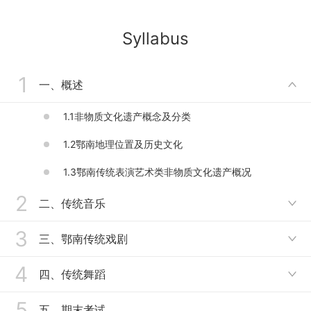
Syllabus
1
一、概述

1.1非物质文化遗产概念及分类
1.2鄂南地理位置及历史文化
1.3鄂南传统表演艺术类非物质文化遗产概况
2
二、传统音乐

3
2.1.1 鄂南民歌概述、发展史
三、鄂南传统戏剧

2.1.2鄂南民歌特点（1）
4
3.1.1崇阳提琴戏概述、提琴释名
四、传统舞蹈

2.1.2鄂南民歌特点（2）
3.1.2崇阳提琴戏发展史
5
4.1.1 通城拍打舞的概述
五、期末考试