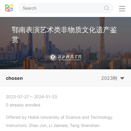


鄂南表演艺术类非物质文化遗产鉴
赏
chosen
2023秋
2023-07-27
~ 2024-01-23
0 already enrolled
Offered by Hubei University of Science and Technology.
Instructors: Zhao Jun, Li Jianwei, Tang Shanshan.