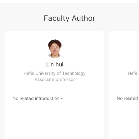
课程的特色与亮点：
①立根基础、登高博远
Faculty Author
延续《大学物理》教学内容，各专题坚持“立根”物
理基础理论、逾跨物理各分支学科的发展前沿。
围绕相对论、量子力学与原子核物理三大近现代物
理理论支柱，以定性、轻松、科普的形式向学生展示物
理学的发展前沿与相关科技信息。
②面向“新工科”
Lin hui
专题设计注重物理理论与技术应用相结合，给学生
传达“物理上的一小步，工程应用上的一大“跃””的科技学
Hefei University of Technology
Hefei
史理念。
Associate professor
树立学生新认知：学习物理不仅仅是科学素养的提
升，也是滋养未来专业发展的垫脚石。
No related introduction ~
No related
③ 灵活开放的课程体系
近代物理学包含着众多发展分支， 32/24学时完全
不可能涵盖。《专题》课程通过发展满满“溢出”的专题
菜单，基于各专题系列相对比较独立的特点，可根据选
修学生的专业，点菜式多样化组合专题菜单， 做到“因
专业个性化”施教。