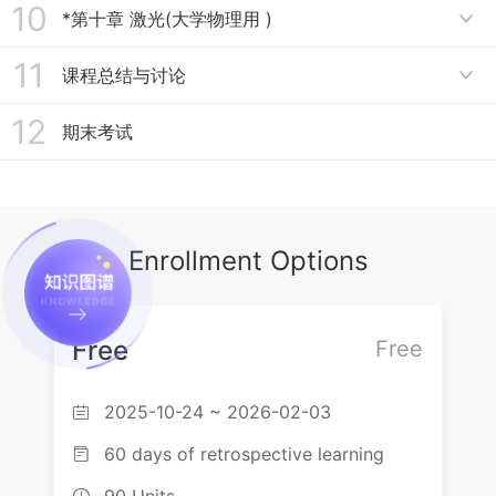
8.2 电离辐射与非电离辐射 电离辐射防护
10
拓展阅读：磁斯格明子：新一代磁性数据存储单元
9.1 计算物理学科的形成
2.4.2 广义相对论：广义相对论基本原理
*第十章 激光(大学物理用 )
章节测验（半导体物理）

7.2.1 原子核的结合能 裂变和聚变1：核素图 原子核的结合能
章节测验（薛定谔方程应用）
8.3 电离辐射量与生物学效应
5.2.1 能带理论1：金属电子论的发展
9.2 典型的计算物理方法
2.4.3 广义相对论的可观测效应
11
10.1 激光简介
课程总结与讨论
7.2.2 原子核的结合能 裂变和聚变2：裂变和聚变

8.4 核电与核爆炸
5.2.2 能带理论2：电子的共有化与能带理论
9.3 数值方法与数学方法
2.4.4 广义相对论例题 哲学意义 为爱因斯坦正名
10.2 激光原理与特性
12
7.3 原子核的放射性衰变
总结与讨论
期末考试
8.5 核动力应用
5.2.3 能带理论3：布洛赫原理 布里渊区与能带理论
9.4 科学的计算工具
章节测验（相对论）
10.3 激光器及应用
7.4 粒子物理
8.6 人类历史上三次核事故
5.3 导电性原理&能带理论的成功与局限
9.5 物理问题中的偏微分方程
章节测验（激光）
章节测验（原子核物理与粒子物理）
8.7 核废料处理
章节测验（能带理论）
9.6 确定论方法与概率论方法
Enrollment Options
章节测验（核技术应用）
章节测验（计算物理）
学科融合：日本福岛核废水排海与核废料处理
Free
Free
2025-10-24 ~ 2026-02-03

60 days of retrospective learning

90 Units
