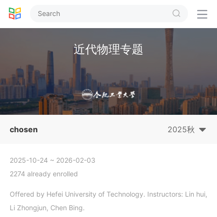


近代物理专题
chosen
2025秋
2025-10-24
~ 2026-02-03
2274 already enrolled
Offered by Hefei University of Technology. Instructors: Lin hui,
Li Zhongjun, Chen Bing.