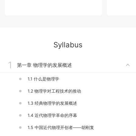
丰富的网络教学资源也为《近代物理专题》开放式
课程体系提供了坚实的基础。不断更新的慕课资源也为
课程及时获取信息、跟上科技发展的时代脚步提供了保
障。通过选材合适的知识章节、有趣的实验片段、轻松
的测验问题等，丰富教学内容。
专属智慧教学平台课程的搭建，也为资料分类存储
Syllabus
与调用带来方便。
④ 扩展链接物理前沿讲座
1
基于合肥工业大学物理学院物理系近年来不断引进新
第一章 物理学的发展概述

方向、新人才的良好机遇，将合肥工业大学物理学院开
设的专业研究生课程《学科前沿讲座》视频，作为《近
1.1 什么是物理学
代物理专题》课程拓展学习（链接校课程平台）的高级
版，提升课程的高阶性。
1.2 物理学对工程技术的推动
课程评价与反馈：
1.3 经典物理学的发展概述
通过《近代物理专题》课程的学习，使学生对近代
1.4 近代物理学革命的序幕
物理学的发展历史与现状有所了解和掌握，从中体会物
理学研究方法的奥妙。对于我们的课程，同学们都给出
1.5 中国近代物理开创者——胡刚复
了积极评价，如许多同学反映“课程信息量大、资料丰