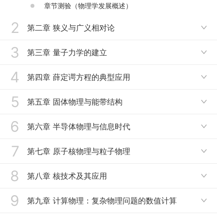
富，引导我发现广阔的网络教学资源”；有的同学反
章节测验（物理学发展概述）
映“有许多生动的例子，比较贴近生活”；还有些同学反
映“通过学习《近代物理专题》，我对量子力学的基本
2
第二章 狭义与广义相对论

原理有了更深入的理解，不仅改变了我们对物质世界的
认识，还引发了许多哲学上的思考”；“扩展了我的知识
3
2.1 爱因斯坦狭义与广义相对论
面，让我了解到了物理前沿的科技应用”。同学们对于
第三章 量子力学的建立

我们部分内容线上线下相混合的“翻转课堂”的教学方式
2.2 狭义相对论
也给予了肯定评价：“我认为线上线下相结合是一种很
4
3.1 微观量子性的发现
第四章 薛定谔方程的典型应用

好的教学方式，因为它既能保证学生在课堂上与老师的
*2.3.1 狭义相对论基本假设 洛伦兹变换（大学物理部分1）
互动和交流，又能充分利用网络资源进行自主学习和拓
3.2 矩阵力学抑或波动力学？
5
4.1 物体微观运动状态描述
第五章 固体物理与能带结构
展。同时，线下课程可以让学生更好地理解和掌握一些

*2.3.2 狭义相对论时空观（大学物理部分2）
复杂的概念和技能，线上课程则可以提供更灵活的学习
3.3 波尔与爱因斯坦的争论
4.2 薛定谔方程
6
时间和空间”。
5.1.1 固体物理基础1：固体物理的发展
第六章 半导体物理与信息时代
*2.3.3 狭义相对论时空观例题I

章节测验（量子力学的建立）
4.3.1 薛定谔方程应用1：一维无限深势阱
5.1.2 晶体的结构与唯象方法
7
*2.3.4 狭义相对论时空观例题II
6.1 半导体的发现 半导体物理与半导体硅
第七章 原子核物理与粒子物理

4.3.2 薛定谔方程应用2：一维势垒 隧道效应
5.1.3 倒格子空间与布里渊区
*2.3.5 相对论动力学 质能关系
6.2 微电子：没有硝烟的战争
8
7.1.1 原子核基本性质1：放射性的发现 原子核的电荷和质量
第八章 核技术及其应用
4.3.3 薛定谔方程应用3：一维谐振子

5.1.4 晶体的结合与晶格的振动
*2.3.6 相对论动力学例题
6.3 微电子工艺技术
7.1.2 原子核基本性质2：原子核的大小和形状 自旋与磁矩
9
4.3.4 薛定谔方程应用4：量子力学中的氢原子问题
8.1 什么是核技术？
第九章 计算物理：复杂物理问题的数值计算
章节测验（固体物理基础）

2.4.1 广义相对论：惯性质量=引力质量？马赫原理
6.4 后硅时代 与半导体物理趣闻
7.1.3 原子核基本性质3：核磁共振 核力和介子
4.3.5 薛定谔方程应用5：电子的自旋 原子的电子壳层结构