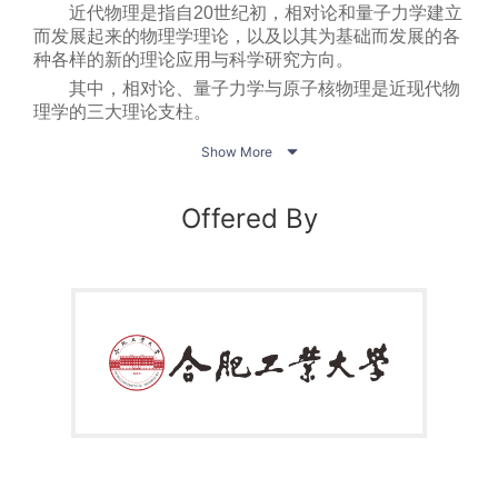
近代物理是指自20世纪初，相对论和量子力学建立
而发展起来的物理学理论，以及以其为基础而发展的各
种各样的新的理论应用与科学研究方向。
其中，相对论、量子力学与原子核物理是近现代物
理学的三大理论支柱。
作为《大学物理》的进阶课程，《近代物理专题》为物

Show More
理基础扎实、对物理学习有更多期盼的物理类与非物理
类理工科本科生，提供更多物理新理论的“科普化”窗
口，引导学生探究物理学更多的近、现代发展分支。
Offered By
课程专题覆盖广义相对论、量子力学、固体物理、天体
物理、超导、激光、原子核物理与粒子物理等核心领
域，同时包含由这些领域衍生的量子信息技术、半导体
物理、核技术应用、计算物理、同步辐射物理等新兴学
科方向。
每专题从物理学的基本概念和原理出发，深入浅出
地向学生介绍深奥的近现代物理学理论；并通过科普化
的语言表达，结合丰富的视频、图片、慕课及网络资源
等，向学生直观呈现近代物理学与当代高新科技应用之
间的紧密关联。