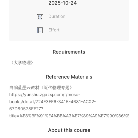
2025-10-24
Duration
Effort
Requirements
《大学物理》
Reference Materials
自编蓝墨云教材《近代物理专题》

https://yunshu.zgxzsj.com/f/moso-
books/detail/724E3EE6-3415-4681-AC02-
67D80528FE27?
title=%E8%BF%91%E4%BB%A3%E7%89%A9%E7%90%86%E4
About this course