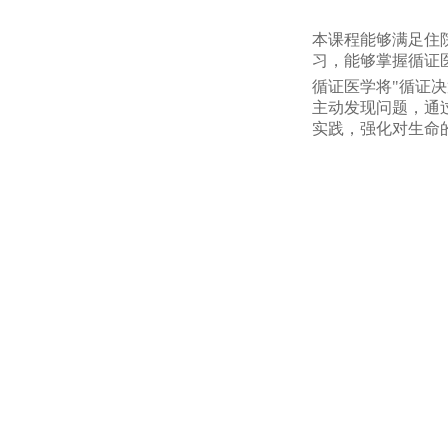
本课程能够满足住
习，能够掌握循证
循证医学将
"
循证决
主动发现问题，通
实践，强化对生命
医术精湛、服务人
研究生循证医学在
学视频、单元作业
本门课程使研究生
化，把被动接受转