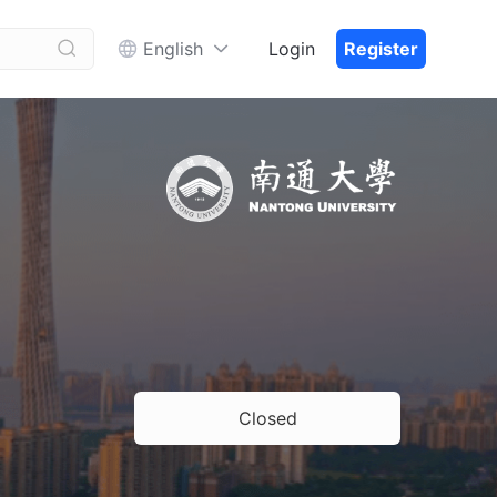


English
Login
Register
Closed