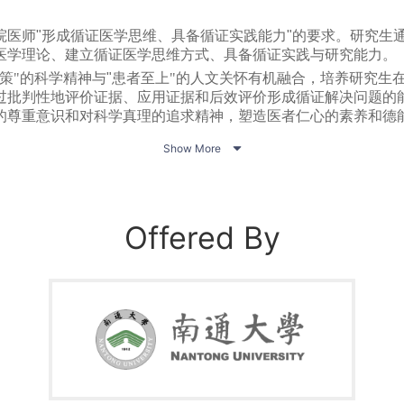
院医师"形成循证医学思维、具备循证实践能力"的要求。研究生
医学理论、建立循证医学思维方式、具备循证实践与研究能力。
策
"
的科学精神与
"
患者至上
"
的人文关怀有机融合，培养研究生
过批判性地评价证据、应用证据和后效评价形成循证解决问题的
的尊重意识和对科学真理的追求精神，塑造医者仁心的素养和德
民群众的卓越好医生。

Show More
线开放课程突破了传统教学模式，是以学习者为中心重构的网上
、单元测验、课堂讨论等完整的教学活动。
在
"
互联网
+
"
教育背景下，使学生在有限时间与无限知识的矛盾中
变为主动求索，把短期学习转变为终生教育。
Offered By