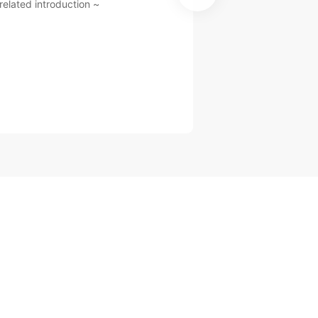
related introduction ~
No related introduct