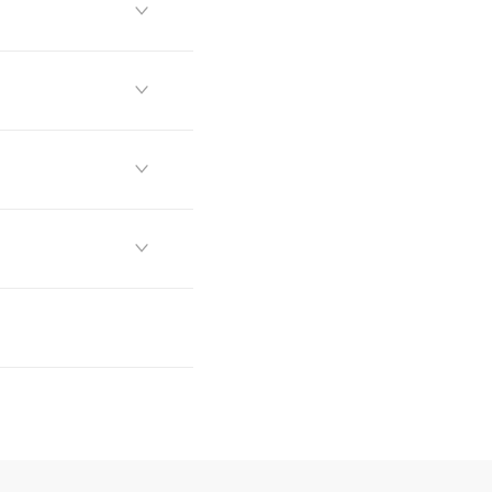



