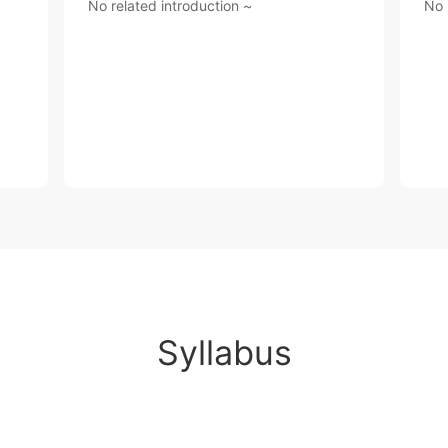
No related introduction ~
No 
Syllabus