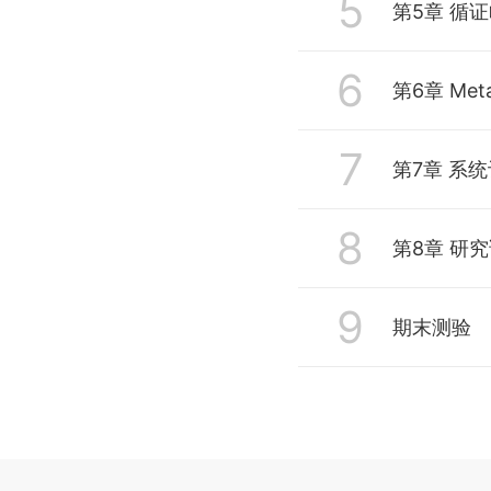
5
第5章 循
6
5.1 病因及
第6章 Me
5.2 疾病诊
7
6.1 循证医
第7章 系
5.3 疾病治
6.2 直接比较
8
7.1 病因问
第8章 研
5.4 疾病预
6.3 间接比
7.2 诊断试
5.5 临床指
9
8.1 临床研
期末测验
6.4 基于统
7.3 疾病治
5.6 循证临
8.2 系统评
7.4 疾病预