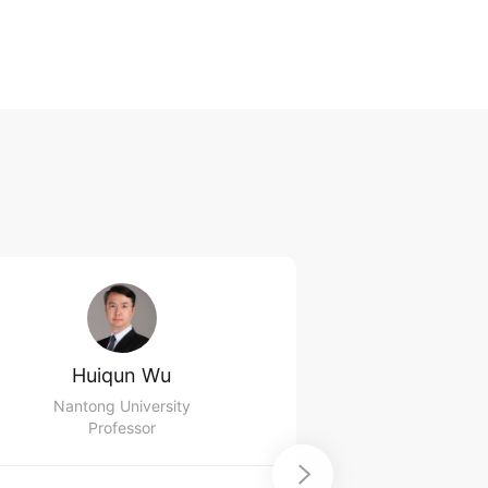
Huiqun Wu
Lili
Nantong University
Nantong U
Professor
Lec
