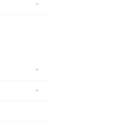


