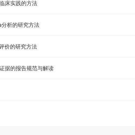
证临床实践的方法
危险因素的循证实践
ta分析的研究方法
断的循证实践
学常用统计指标及解读
统评价的研究方法
疗的循证实践
的Meta分析
题的系统评价
究证据的报告规范与解读
后的循证实践
较和网状Meta分析
验的系统评价
南的循证实践
究的报告规范与解读
计学软件的Meta分析实践
疗的系统评价
床实践案例的撰写
价的报告规范与解读
后的系统评价