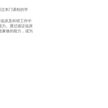
通过本门课程的学
在临床及科研工作中
能力。通过循证临床
能兼修的能力，成为
教学课程，具备短教
实现学习的最优