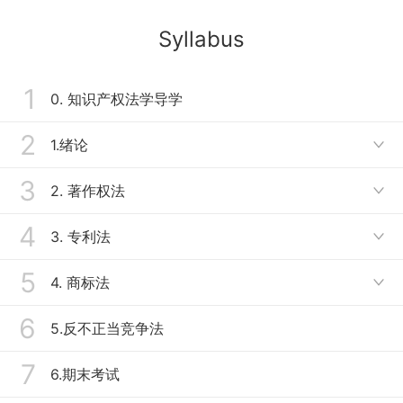
Syllabus
1
0. 知识产权法学导学
2
1.绪论

3
1.1 知识、财产与知识产权
2. 著作权法

1.2 知识产权法与知识产权的国际保护
4
2.0 著作权的历史发展
3. 专利法

2.1 著作权的客体
5
3.1 专利权的客体和归属
4. 商标法

2.2 著作权的取得与归属
3.2 专利权的取得和变更
6
4.1 商标概述与构成
5.反不正当竞争法
2.3 著作权的内容
3.3 专利权的内容与保护
4.2 商标权的取得与消灭
7
6.期末考试
2.4 邻接权
4.3 商标权的内容与限制