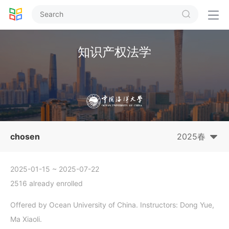


知识产权法学
chosen
2025春
2025-01-15
~ 2025-07-22
2516 already enrolled
Offered by Ocean University of China. Instructors: Dong Yue,
Ma Xiaoli.