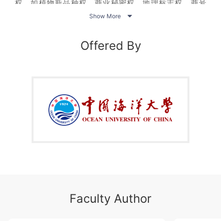
权，如植物新品种权、商业秘密权、地理标志权、商号

权、集成电路布图设计权等。
Show More
伴随着中国乃至全球知识产权战略的实施，知识产权
法的重要性日益凸显。世界正处于百年未有之大变局时
Offered By
期，实施知识产权战略，创新文化与科技，保护知识产权
已成为社会发展，经济繁荣，获得国际竞争优势的关键。
党的十九大强调要加强对知识产权的创造、保护和运
用。习近平总书记也发表全面加强知识产权保护工作，激
励创新活力推动构建新发展格局的重要讲话，提出要强化
知识产权全链条保护，提高知识产权保护工作的法治化水
平。知识产权法学课程的学习非常必要且重要。
课程吸收了
2020年11月修改后的著作权法和专利法的
最新内容，基本涵盖了著作权法、专利法和商标法的核心
知识点，是省一流本科建设课程。
明晰知识产权法学理论，洞悉知识产权法律实践，培
养知识产权法律意识，创新文化建设科技强国。知识产权
法，一起学起来！
Faculty Author