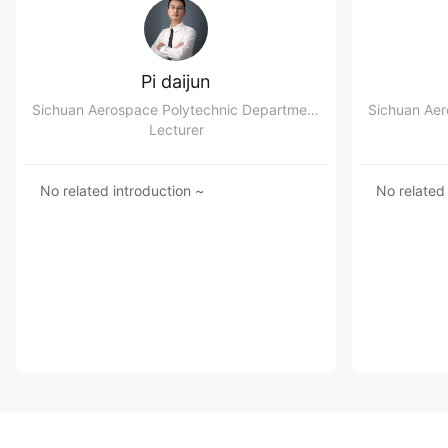
Pi daijun
Sichuan Aerospace Polytechnic Department of Automotive Engineering
Lecturer
No related introduction ~
No related