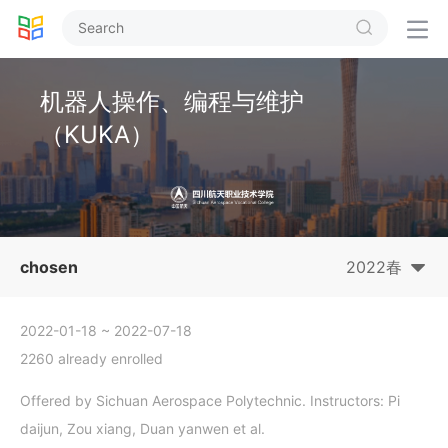


机器人操作、编程与维护
（KUKA）
chosen
2022春
2022-01-18
~ 2022-07-18
2260 already enrolled
Offered by Sichuan Aerospace Polytechnic. Instructors: Pi
daijun, Zou xiang, Duan yanwen et al.