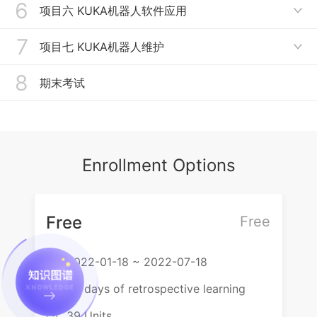
6
任务1：变量的应用
项目六 KUKA机器人软件应用

任务4：工具坐标系姿态确定
任务3：联机表单创建LIN和CIRC运动指令
任务2: 变量运算和数组变量
7
任务1：WorkVisual软件介绍
项目七 KUKA机器人维护
任务5：基坐标系的建立

任务4:联机表单创建逻辑功能
任务3: 程序错误处理与系统常用变量
任务2：WorkVisual基本操作
8
任务6：机器人零点标定
任务1：机器人机械部件的拆卸
期末考试
任务4: 循环程序
任务3：OrangeEdit软件介绍
任务2：机器人机械部件的安装与保养
任务5: 分支编程和跳转指令编程
任务4：OrangeEdit运动编程
任务3：机器人电气维护
任务6: 结构化编程
任务5：OrangeEdit逻辑信号编程
Enrollment Options
任务6：OrangeEdit流程控制编程
Free
Free
2022-01-18 ~ 2022-07-18

60 days of retrospective learning

39 Units
