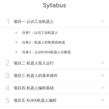
Syllabus
1
项目一 认识工业机器人

任务1：认识工业机器人
任务2：机器人控制系统构成
任务3：认识KUKA机器人示教器
2
项目二 机器人投入运行

3
任务1：机器人线路连接与安全机制
项目三 机器人的基本操作

任务2：机器人投入运行
4
任务1：机器人轴运动
项目四 机器人编程基础

任务2：机器人坐标系介绍
5
任务1：程序文件的使用
项目五 KUKA机器人编程

任务3：工具坐标系TCP确定
任务2：联机表单创建PTP运动指令