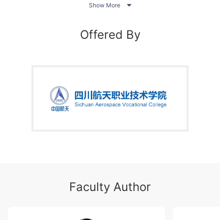

标定等；项目四围绕机器人编程基础展开，包含程序文
Show More
件的使用、联机表单创建运动指令和联机表单创建逻辑
功能等；项目五围绕库卡机器人编程展开，包含变量的
Offered By
应用、KRL流程控制和结构化编程等；项目六围绕
KUKA机器人常用软件展开，包含WorkVisual软件配置
机器人和OrangeEdit软件编程；项目七围绕KUKA机器
人维护展开，包含KUKA机器人机械维护和KUKA机器
人电气维护。
本课程主要针对汽车制造与试验技术专业或其他机电相
关专业学生在大学一年级第二学期或大学二年级第一学
期学习。通过本课程的学习使学生满足对KUKA工业机
器人基本操作、编程和维护的要求：能掌握KUKA机器
人操作和编程理论知识，能独立完成KUKA机器人应用
实操，能协作完成机器人机械维护，能完成KUKA机器
人典型的电器维护。
Faculty Author