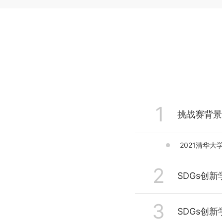
1
挑战赛背景
2021清华
2
SDGs创新学
3
嘉宾致辞 Wel
SDGs创新学