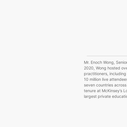
Mr. Enoch Wong, Senior
2020, Wong hosted over
practitioners, includi
10 million live attende
seven countries across 
tenure at McKinsey’s Lo
largest private educat
with Harvard, Cambridg
Forum, and as a Globa
(Davos). He received hi
Outstanding Thesis Awa
and Economics (MORSE) 