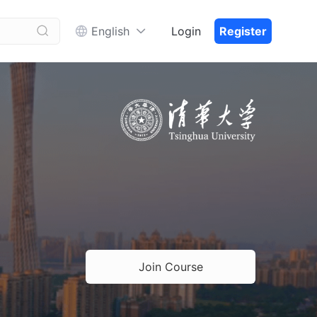


English
Login
Register
Join Course