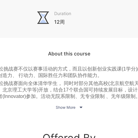
Duration
12周
About this course
松挑战赛不仅以赛事活动的方式，而且以创新创业实践课(1学分
创造力、 行动力、国际胜任力和团队协作能力。
拉松挑战赛面向全体清华学生， 同时对部分其他高校(北京航空航
、北京理工大学等)开放，结合17个联合国可持续发展目标，设
Innovator)参加。活动无院系限制、无专业限制 、无年级限制
选择挑战主题，现场组成跨学科创新团队 (Innovation Tea

Show More
hallenge)，在24小时内努力进行解决方案(Innovative Sol
众进行方案展示。
Offered By