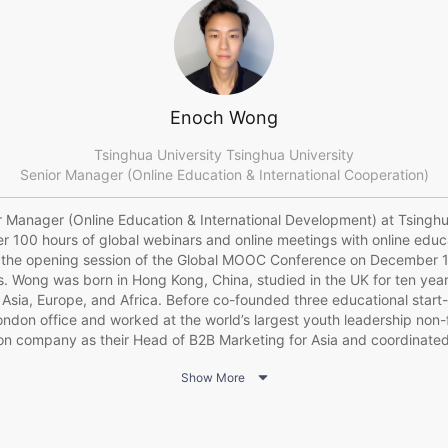
Enoch Wong
Tsinghua University Tsinghua University
Senior Manager (Online Education & International Cooperation)
 Manager (Online Education & International Development) at Tsinghu
 100 hours of global webinars and online meetings with online educ
ng the opening session of the Global MOOC Conference on December 1
es. Wong was born in Hong Kong, China, studied in the UK for ten yea
Asia, Europe, and Africa. Before co-founded three educational start-
ndon office and worked at the world’s largest youth leadership non-f
ion company as their Head of B2B Marketing for Asia and coordinat
e and Peking University. As a result, he was selected to represent 

Show More
l Shaper and the Advisory Council Steering Committee by the World
s Master’s Degree in Global Affairs as a Schwarzman Scholar (full sc
rd at Tsinghua University, China, and BSc in Mathematics, Operation
as a Swire Scholar (full scholarship) at University of Warwick, UK.