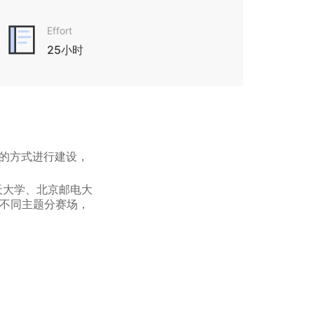
Effort
25小时
)的方式进行建设，
天大学、北京邮电大
计不同主题分赛场，
。
m)，针对某个领域与
ution)的开发，并在