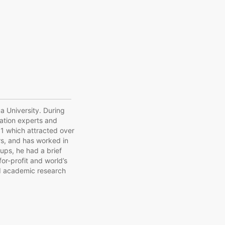
a University. During
ation experts and
1 which attracted over
rs, and has worked in
ups, he had a brief
or-profit and world’s
ed academic research
China at the UN Youth
 Economic Forum
holarship) with The
al Research, Statistics