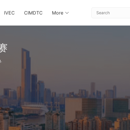
IVEC
CIMDTC
More
赛
g.