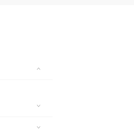


