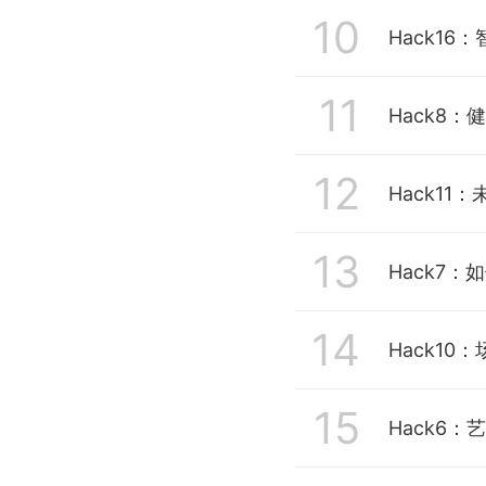
10
Hack1
11
Hack8
12
Hack11
13
Hack7
14
Hack10
15
Hack6