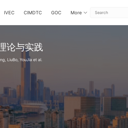
IVEC
CIMDTC
GOC
More
理论与实践
g, LiuBo, YouJia et al.