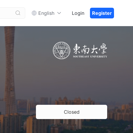


English
Login
Register
Closed