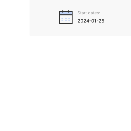
Start dates:
2024-01-25
《新时代中国特色社会
本课程为研究生思
会主义理论发展和
中国发展和人类社
对实现中华民族伟