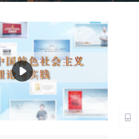

Setting
SD
1.00X