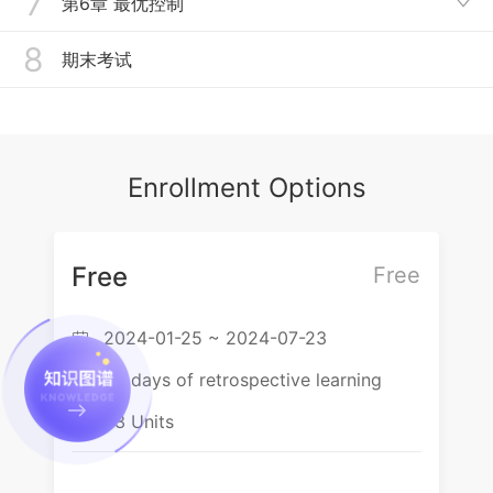
7
第6章 最优控制
2.5 连续时间状态空间表达式的离散化

3.4 能控性与能观性的对偶关系
4.3 李雅普诺夫第二法的应用
5.2 极点配置问题
8
6.1 最优控制的前提条件
期末考试
3.5 能控标准型和能观标准型
5.3 系统镇定问题
6.2 泛函及其极值-变分法
3.6 线性系统的结构分解
5.4 系统解耦问题
6.3 用变分法求解连续系统最优控制问题
3.7 传递函数矩阵的实现问题
5.5 状态观测器
Enrollment Options
6.4 极小值原理
5.6 利用状态观测器实现状态反馈
Free
Free
2024-01-25 ~ 2024-07-23

60 days of retrospective learning

83 Units
