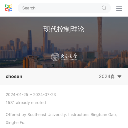


现代控制理论
chosen
2024春
2024-01-25
~ 2024-07-23
1531 already enrolled
Offered by Southeast University. Instructors: Bingtuan Gao,
Xinghe Fu.