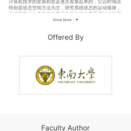
计算机技术的发展和普及逐步发展起来的，它以时域法
特别是状态空间方法为主，研究系统状态的运动规律，
并按所要求的各种指标最优为目标来改变系统的运动规

律。本课程的主要任务：（1）了解现代控制理论的体
Show More
系结构，熟练地掌握线性控制系统的状态空间描述、时
域分析与离散化；（2）掌握利用状态空间模型分析系
Offered By
统能控性能观性的基本方法及判别系统稳定性的基本理
论；（3）了解最优控制的基本概念和最优控制问题的
基本方法。
Faculty Author