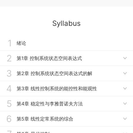
Syllabus
1
绪论
2
第1章 控制系统状态空间表达式

3
1.1 状态变量与状态空间表达式
第2章 控制系统状态空间表达式的解

1.2 状态空间表达式的建立
4
2.1 线性定常齐次状态方程的解（自由解）
第3章 线性控制系统的能控性和能观性

1.3 状态矢量的线性变换(坐标变换)
2.2 状态转移矩阵的求解方法
5
3.1 能控性的定义与基本判别方法
第4章 稳定性与李雅普诺夫方法

1.4 从状态空间表达式求传递函数阵
2.3 线性定常系统非齐次方程的解
3.2 线性定常系统的能控性矩阵判别方法
6
4.1 李雅普诺夫稳定基础
第5章 线性定常系统的综合
1.5 离散时间系统的状态空间表达式

2.4 离散时间系统状态方程的解
3.3 线性定常系统的能观性与判别方法
4.2 李雅普诺夫第一法和第二法
1.6 时变系统和非线性系统的状态空间表达式
5.1 线性反馈控制系统的基本结构和特性