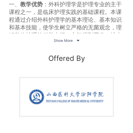
一、
教学优势
：外科护理学是护理专业的主干
课程之一，是临床护理实践的基础课程。本课
程通过介绍外科护理学的基本理论、基本知识
和基本技能，使学生树立严格的无菌观念，理
解整体护理的科学内涵，心智得到开发，护士

Show More
素质和护理道德得到培养，并能运用上述有关
知识，以整体的人为中心，运用护理程序，参
Offered By
与实施整体护理，为学生将来的临床工作打下
坚实的外科理论和技能基础。
二、学习目的
：通过本课程的学习，学生能够
了解外科常见病、多发病的病因病理；熟悉其
临床表现、诊断要点和治疗方法；掌握其护理
评估、护理诊断和护理措施（包括观察和识别
病情变化、配合临床检查、做好有关诊断和治
疗的护理）；对手术治疗病人进行手术前准备
和手术后护理；在指导下与医生合作，完成手
术护士和巡回护士工作。按操作规程进行规范