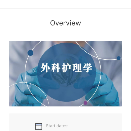
Overview
乳腺炎严重吗？会影响宝宝吗？乳癌可以预防吗？ 胸部受伤
后，即使没有外伤，也可能致命？ 早期肺癌有哪些危险的信
号？该如何自检？ 食管癌是“中国特色”？哪些坏习惯可能是食
管癌的“元凶”？ 前列腺增生是病吗？老人前列腺增生症状反复
发作该咋办？ 肾结石、膀胱结石有哪些饮食禁忌？ 肾破裂，真
的能“躺赢”吗？ 尿道断裂，能恢复吗？要多久？ 肾癌严重吗？
要切掉吗？我还能正常生活吗？ 膀胱癌，还能保住它吗？ 通过
本课程的学习，你将解开所有谜团
Start dates: