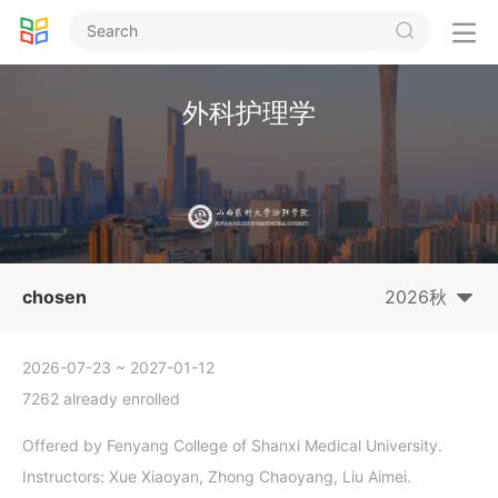


外科护理学
chosen
2026秋
2026-07-23
~ 2027-01-12
7262 already enrolled
Offered by Fenyang College of Shanxi Medical University.
Instructors: Xue Xiaoyan, Zhong Chaoyang, Liu Aimei.