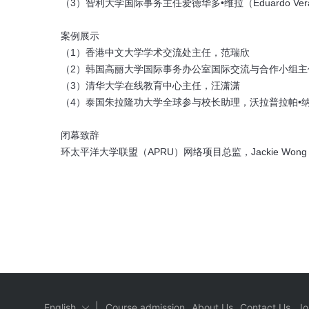
（3）智利大学国际事务主任爱德华多•维拉（Eduardo Ver
案例展示
（1）香港中文大学学术交流处主任，范瑞欣
（2）韩国高丽大学国际事务办公室国际交流与合作小组主
（3）清华大学在线教育中心主任，汪潇潇
（4）泰国朱拉隆功大学全球参与校长助理，沃拉普拉帕•
闭幕致辞
环太平洋大学联盟（APRU）网络项目总监，Jackie Won
|
English
Course admission
About Us
Contact Us
Jo