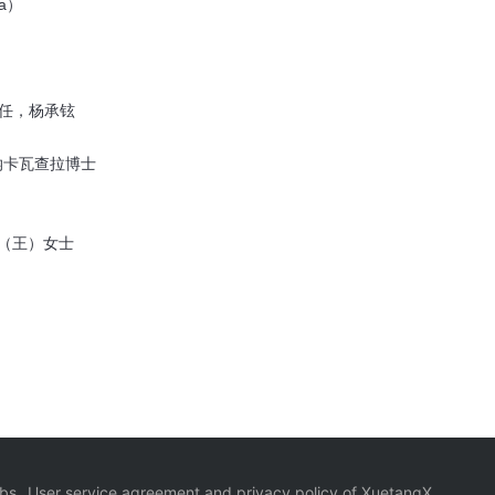
a）
任，杨承铉
纳卡瓦查拉博士
g（王）女士
bs
User service agreement and privacy policy of XuetangX