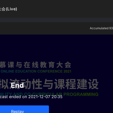
(Live)
Accumulated 93
End
dcast ended on 2021-12-07 20:35
Replay