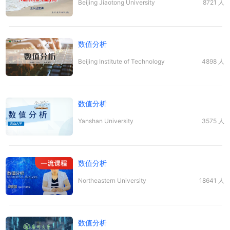
Beijing Jiaotong University
8721 人
数值
分析
Beijing Institute of Technology
4898 人
数值
分析
Yanshan University
3575 人
数值
分析
Northeastern University
18641 人
数值
分析