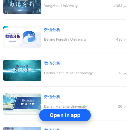
Yangzhou University
4384 人
数值
分析
Beijing Forestry University
495 人
数值
分析
Harbin Institute of Technology
18 人
数值
分析
Dalian Maritime University
30 人
Open in app