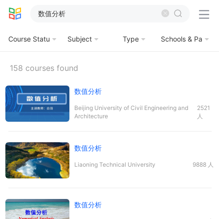







Course Statu
Subject
Type
Schools & Pa
s
rtners
158 courses found
数值
分析
Beijing University of Civil Engineering and
2521
Architecture
人
数值
分析
Liaoning Technical University
9888 人
数值
分析