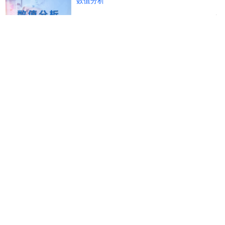
数值
分析
Southwest Petroleum University
128 人
数值
分析
South China Agricultural University
1 人
数值
分析
China University of Petroleum,Beijing
19 人
数值
分析
Ⅰ
Beihang University
84 人